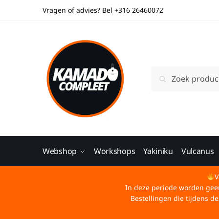
Vragen of advies? Bel +316 26460072
Zoeken
Webshop
Workshops
Yakiniku
Vulcanus
V
In deze periode worden geen 
Bestellingen die tijdens 