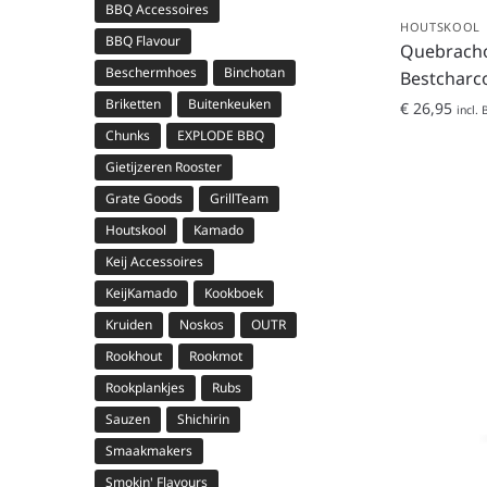
BBQ Accessoires
HOUTSKOOL
BBQ Flavour
Quebracho
Beschermhoes
Binchotan
Bestcharc
Briketten
Buitenkeuken
€
26,95
incl.
Chunks
EXPLODE BBQ
Gietijzeren Rooster
Grate Goods
GrillTeam
Houtskool
Kamado
Keij Accessoires
KeijKamado
Kookboek
Kruiden
Noskos
OUTR
Rookhout
Rookmot
Rookplankjes
Rubs
Sauzen
Shichirin
Smaakmakers
Smokin' Flavours