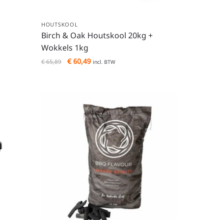
HOUTSKOOL
Birch & Oak Houtskool 20kg +
Wokkels 1kg
€
60,49
€
65,89
incl. BTW