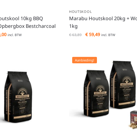
HOUTSKOOL
utskool 10kg BBQ
Marabu Houtskool 20kg + W
 Opbergbox Bestcharcoal
1kg
,00
€
59,49
€
63,89
incl. BTW
incl. BTW
Aanbieding!