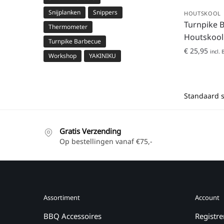
Snijplanken
Snippers
HOUTSKOOL
Turnpike B
Thermometer
Houtskool
Turnpike Barbecue
€
25,95
incl.
Workshop
YAKINIKU
Gratis Verzending
Op bestellingen vanaf €75,-
Assortiment
Account
BBQ Accessoires
Registre