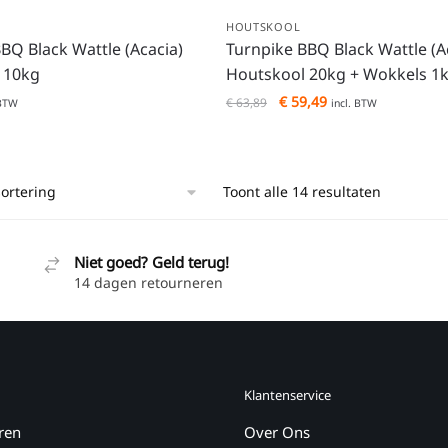
HOUTSKOOL
BQ Black Wattle (Acacia)
Turnpike BBQ Black Wattle (A
 10kg
Houtskool 20kg + Wokkels 1
€
59,49
€
63,89
 BTW
incl. BTW
Toont alle 14 resultaten
Niet goed? Geld terug!
14 dagen retourneren
Klantenservice
ren
Over Ons