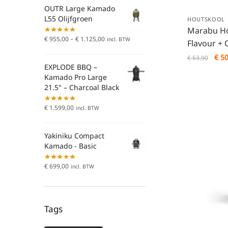
OUTR Large Kamado
L55 Olijfgroen
HOUTSKOOL
Marabu Ho
-
€
955,00
€
1.125,00
incl. BTW
Flavour +
€
50
€
53,90
EXPLODE BBQ –
Kamado Pro Large
21.5" – Charcoal Black
€
1.599,00
incl. BTW
Yakiniku Compact
Kamado - Basic
€
699,00
incl. BTW
Tags