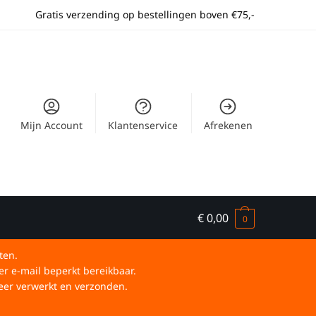
Gratis verzending op bestellingen boven €75,-
Mijn Account
Klantenservice
Afrekenen
€
0,00
0
ten.
er e-mail beperkt bereikbaar.
eer verwerkt en verzonden.