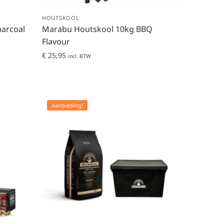
HOUTSKOOL
arcoal
Marabu Houtskool 10kg BBQ
Flavour
€
25,95
incl. BTW
Aanbieding!