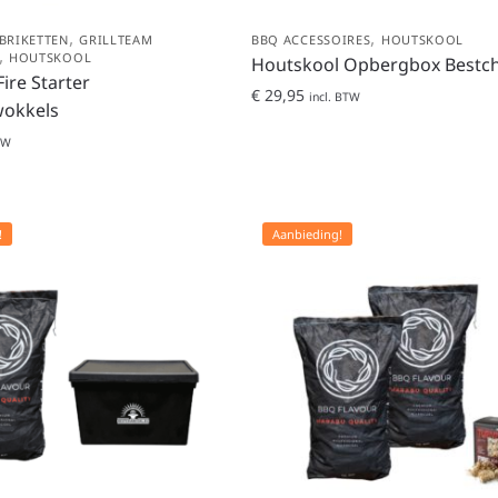
,
,
BRIKETTEN
GRILLTEAM
BBQ ACCESSOIRES
HOUTSKOOL
,
HOUTSKOOL
Houtskool Opbergbox Bestch
Fire Starter
€
29,95
incl. BTW
okkels
TW
!
Aanbieding!