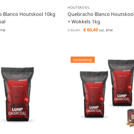
HOUTSKOOL
 Blanco Houtskool 10kg
Quebracho Blanco Houtskoo
oal
+ Wokkels 1kg
€
60,49
€
65,89
 BTW
incl. BTW
Aanbieding!