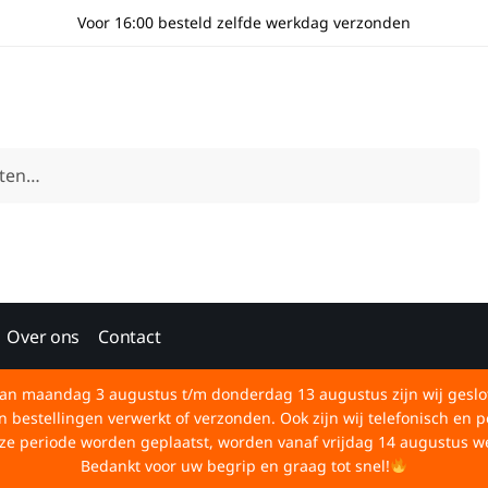
Voor 16:00 besteld zelfde werkdag verzonden
Over ons
Contact
an maandag 3 augustus t/m donderdag 13 augustus zijn wij geslo
bestellingen verwerkt of verzonden. Ook zijn wij telefonisch en p
deze periode worden geplaatst, worden vanaf vrijdag 14 augustus w
Bedankt voor uw begrip en graag tot snel!