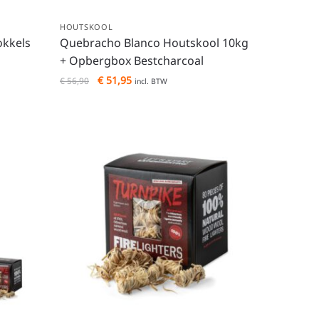
HOUTSKOOL
okkels
Quebracho Blanco Houtskool 10kg
+ Opbergbox Bestcharcoal
€
51,95
€
56,90
incl. BTW