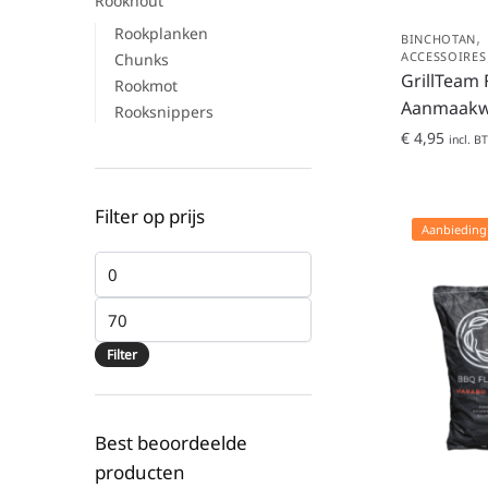
Rookhout
Rookplanken
,
BINCHOTAN
ACCESSOIRES
Chunks
GrillTeam 
Rookmot
Aanmaakw
Rooksnippers
€
4,95
incl. B
Filter op prijs
Aanbieding
Filter
Best beoordeelde
producten