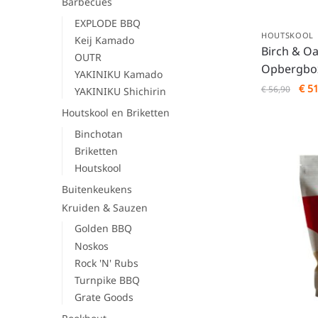
Barbecues
EXPLODE BBQ
HOUTSKOOL
Keij Kamado
Birch & O
OUTR
Opbergbox
YAKINIKU Kamado
€
51
€
56,90
YAKINIKU Shichirin
Houtskool en Briketten
Binchotan
Briketten
Houtskool
Buitenkeukens
Kruiden & Sauzen
Golden BBQ
Noskos
Rock 'N' Rubs
Turnpike BBQ
Grate Goods