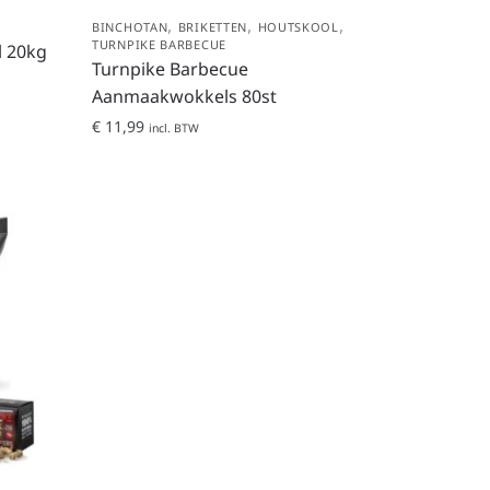
,
,
,
BINCHOTAN
BRIKETTEN
HOUTSKOOL
TURNPIKE BARBECUE
l 20kg
Turnpike Barbecue
Aanmaakwokkels 80st
€
11,99
incl. BTW