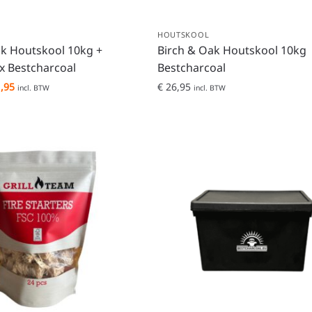
HOUTSKOOL
ak Houtskool 10kg +
Birch & Oak Houtskool 10kg
 Bestcharcoal
Bestcharcoal
,95
€
26,95
incl. BTW
incl. BTW