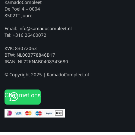
KamadoCompleet
De Poel 4 – 0004
8502TT Joure
Email:
info@kamadocompleet.nl
Tel: +316 26460072
KVK: 83072063
BTW: NL003778846B17
IBAN: NL72KNAB0408343680
© Copyright 2025 | KamadoCompleet.nl
Chat met ons