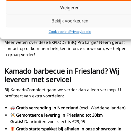
-RVS Luchtdemper
Weigeren
-Hardhouten zijtafels voorzien van een tafelstopper
-Industrieel Onderstel met opbergplaat
Bekijk voorkeuren
-4” Wielen
-20 jaar Garantie
Cookiebeleid
Privacybeleid
Meer weten over deze EXPLODE BBQ Pro Large? Neem gerust
contact op of kom hem bekijken in onze showroom, we helpen
u graag verder!
Kamado barbecue in Friesland? Wij
leveren met service!
Bij KamadoCompleet gaan we verder dan alleen verkoop. U
profiteert van extra voordelen:
Gratis verzending in Nederland
(excl. Waddeneilanden)
Gemonteerde levering in Friesland
tot 30km
Gratis!
Daarbuiten voor slechts €29,95
Gratis starterspakket bij afhalen in onze showroom in