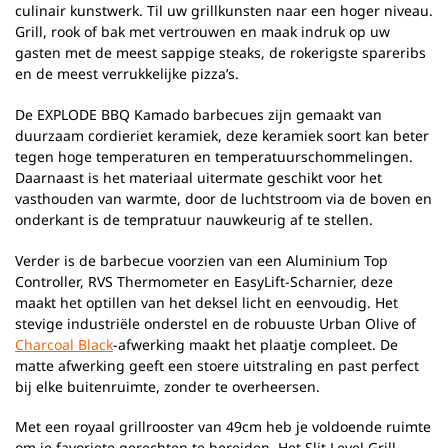
culinair kunstwerk. Til uw grillkunsten naar een hoger niveau.
Grill, rook of bak met vertrouwen en maak indruk op uw
gasten met de meest sappige steaks, de rokerigste spareribs
en de meest verrukkelijke pizza’s.
De EXPLODE BBQ Kamado barbecues zijn gemaakt van
duurzaam cordieriet keramiek, deze keramiek soort kan beter
tegen hoge temperaturen en temperatuurschommelingen.
Daarnaast is het materiaal uitermate geschikt voor het
vasthouden van warmte, door de luchtstroom via de boven en
onderkant is de tempratuur nauwkeurig af te stellen.
Verder is de barbecue voorzien van een Aluminium Top
Controller, RVS Thermometer en EasyLift-Scharnier, deze
maakt het optillen van het deksel licht en eenvoudig. Het
stevige industriële onderstel en de robuuste Urban Olive of
Charcoal Black
-afwerking maakt het plaatje compleet. De
matte afwerking geeft een stoere uitstraling en past perfect
bij elke buitenruimte, zonder te overheersen.
Met een royaal grillrooster van 49cm heb je voldoende ruimte
om je favoriete gerechten te bereiden. Het Slit Level Grill