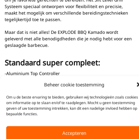
Systeem speciaal ontworpen voor flexibiliteit en precisie,
maakt het mogelijk om verschillende bereidingstechnieken
tegelijkertijd toe te passen.
Maar dat is niet alles! De EXPLODE BBQ Kamado wordt
geleverd met alle benodigdheden die je nodig hebt voor een
geslaagde barbecue.
Standaard super compleet:
-Aluminium Top Controller
-RVS Thermometer
Beheer cookie toestemming
-RVS Sluiting & Fiberglass afdichting
-Easy Lift Scharnier
Om u de beste ervaring te bieden, gebruiken wij technologieën zoals cookies
-Split Level Grill Systeem
om informatie op te slaan en/of te raadplegen. Mocht u geen toestemming
-2x Halve Maan RVS Roosters 7mm
geven of uw toestemming intrekken, kan dit een nadelige invloed hebben op
-2x Keramisch Hitteschild
bepaalde functies.
-Accessoire Houder voor een wok pan of Dutch oven
-Pro Firebox: RVS-houder, 6 Keramische Segmenten, Fire Ring
-RVS Asopvangbak
Accepteren
-RVS Houtskoolmand