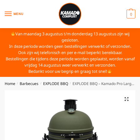
MENU
0
Van maandag 3 augustus t/m donderdag 13 augustus zijn wij
gesloten.
In deze periode worden geen bestellingen verwerkt of verzonden.
Ook zijn wij telefonisch en per e-mail beperkt bereikbaar.
Bestellingen die tijdens deze periode worden geplaatst, worden vanaf
vrijdag 14 augustus weer verwerkt en verzonden.
Bedankt voor uw begrip en graag tot snel!
Home
Barbecues
EXPLODE BBQ
EXPLODE BBQ – Kamado Pro Large 21.5″ – Urban Olive
/
/
/