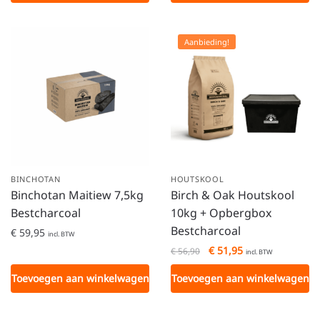
Aanbieding!
BINCHOTAN
HOUTSKOOL
Binchotan Maitiew 7,5kg
Birch & Oak Houtskool
Bestcharcoal
10kg + Opbergbox
Bestcharcoal
€
59,95
incl. BTW
€
51,95
€
56,90
incl. BTW
Toevoegen aan winkelwagen
Toevoegen aan winkelwagen