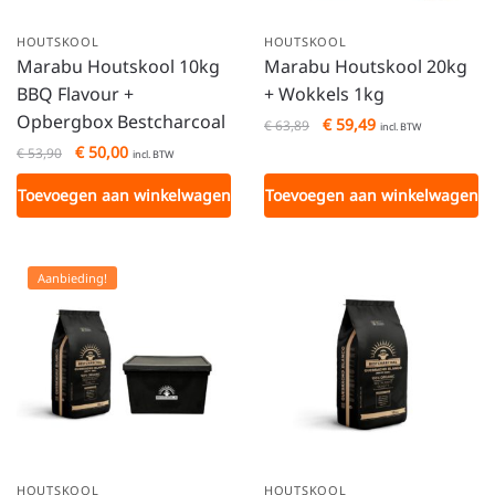
HOUTSKOOL
HOUTSKOOL
Marabu Houtskool 10kg
Marabu Houtskool 20kg
BBQ Flavour +
+ Wokkels 1kg
Opbergbox Bestcharcoal
€
59,49
€
63,89
incl. BTW
€
50,00
€
53,90
incl. BTW
Toevoegen aan winkelwagen
Toevoegen aan winkelwagen
Aanbieding!
HOUTSKOOL
HOUTSKOOL