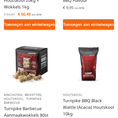
Houtskool 20kg +
BBQ Flavour
Wokkels 1kg
€
9,95
incl. BTW
€
60,49
€
65,89
incl. BTW
Toevoegen aan winkelwagen
Toevoegen aan winkelwagen
,
,
BINCHOTAN
BRIKETTEN
HOUTSKOOL
,
HOUTSKOOL
TURNPIKE
Turnpike BBQ Black
BARBECUE
Wattle (Acacia) Houtskool
Turnpike Barbecue
10kg
Aanmaakwokkels 80st