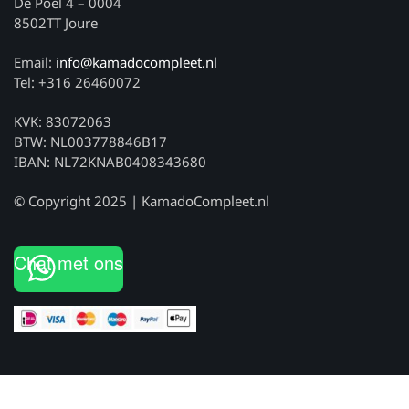
De Poel 4 – 0004
8502TT Joure
Email:
info@kamadocompleet.nl
Tel: +316 26460072
KVK: 83072063
BTW: NL003778846B17
IBAN: NL72KNAB0408343680
© Copyright 2025 | KamadoCompleet.nl
Chat met ons