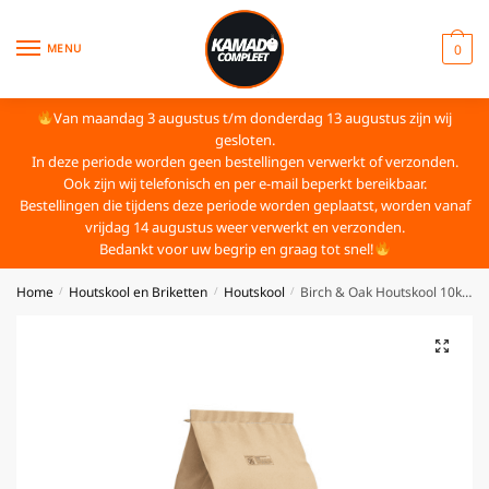
MENU
0
Van maandag 3 augustus t/m donderdag 13 augustus zijn wij
gesloten.
In deze periode worden geen bestellingen verwerkt of verzonden.
Ook zijn wij telefonisch en per e-mail beperkt bereikbaar.
Bestellingen die tijdens deze periode worden geplaatst, worden vanaf
vrijdag 14 augustus weer verwerkt en verzonden.
Bedankt voor uw begrip en graag tot snel!
Home
Houtskool en Briketten
Houtskool
Birch & Oak Houtskool 10kg Bestcharcoal
/
/
/