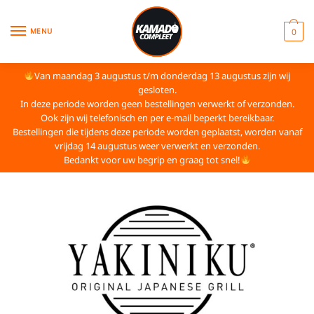
MENU
0
Van maandag 3 augustus t/m donderdag 13 augustus zijn wij
gesloten.
In deze periode worden geen bestellingen verwerkt of verzonden.
Ook zijn wij telefonisch en per e-mail beperkt bereikbaar.
Bestellingen die tijdens deze periode worden geplaatst, worden vanaf
vrijdag 14 augustus weer verwerkt en verzonden.
Bedankt voor uw begrip en graag tot snel!