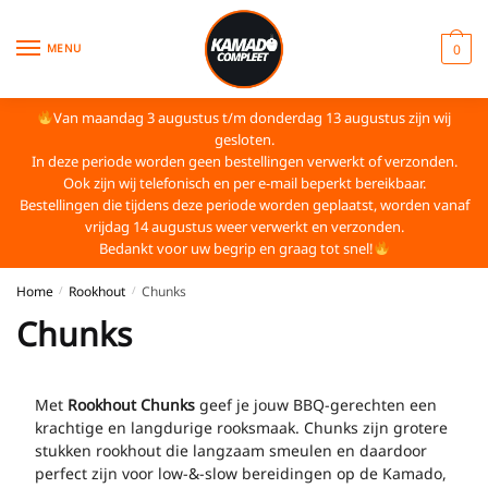
MENU
0
Van maandag 3 augustus t/m donderdag 13 augustus zijn wij
gesloten.
In deze periode worden geen bestellingen verwerkt of verzonden.
Ook zijn wij telefonisch en per e-mail beperkt bereikbaar.
Bestellingen die tijdens deze periode worden geplaatst, worden vanaf
vrijdag 14 augustus weer verwerkt en verzonden.
Bedankt voor uw begrip en graag tot snel!
Home
Rookhout
Chunks
/
/
Chunks
Met
Rookhout Chunks
geef je jouw BBQ-gerechten een
krachtige en langdurige rooksmaak. Chunks zijn grotere
stukken rookhout die langzaam smeulen en daardoor
perfect zijn voor low-&-slow bereidingen op de Kamado,