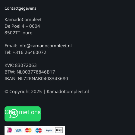
Contactgegevens
KamadoCompleet
De Poel 4 – 0004
8502TT Joure
Email:
info@kamadocompleet.nl
Tel: +316 26460072
KVK: 83072063
BTW: NL003778846B17
IBAN: NL72KNAB0408343680
© Copyright 2025 | KamadoCompleet.nl
Chat met ons