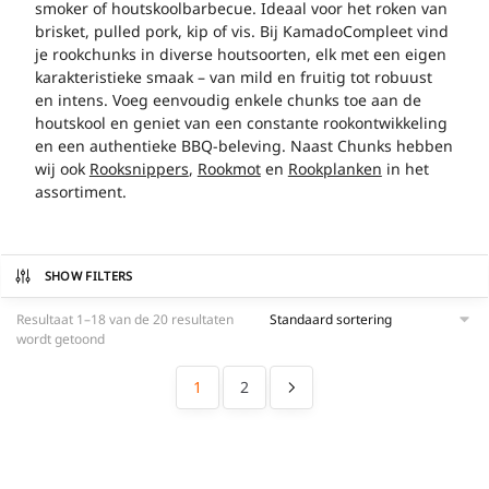
smoker of houtskoolbarbecue. Ideaal voor het roken van
brisket, pulled pork, kip of vis. Bij KamadoCompleet vind
je rookchunks in diverse houtsoorten, elk met een eigen
karakteristieke smaak – van mild en fruitig tot robuust
en intens. Voeg eenvoudig enkele chunks toe aan de
houtskool en geniet van een constante rookontwikkeling
en een authentieke BBQ-beleving. Naast Chunks hebben
wij ook
Rooksnippers
,
Rookmot
en
Rookplanken
in het
assortiment.
SHOW FILTERS
Resultaat 1–18 van de 20 resultaten
wordt getoond
1
2