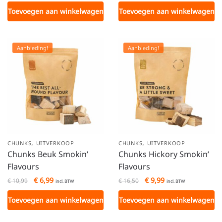
Toevoegen aan winkelwagen
Toevoegen aan winkelwagen
Aanbieding!
Aanbieding!
,
,
CHUNKS
UITVERKOOP
CHUNKS
UITVERKOOP
Chunks Beuk Smokin’
Chunks Hickory Smokin’
Flavours
Flavours
€
6,99
€
9,99
€
10,99
€
16,50
incl. BTW
incl. BTW
Toevoegen aan winkelwagen
Toevoegen aan winkelwagen