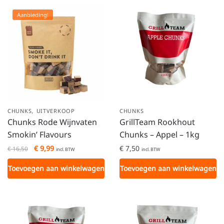
Aanbieding!
,
CHUNKS
UITVERKOOP
CHUNKS
Chunks Rode Wijnvaten
GrillTeam Rookhout
Smokin’ Flavours
Chunks – Appel – 1kg
€
9,99
€
7,50
€
16,50
incl. BTW
incl. BTW
Toevoegen aan winkelwagen
Toevoegen aan winkelwagen