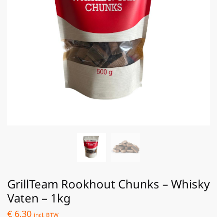
GrillTeam Rookhout Chunks – Whisky
Vaten – 1kg
€
6,30
incl. BTW