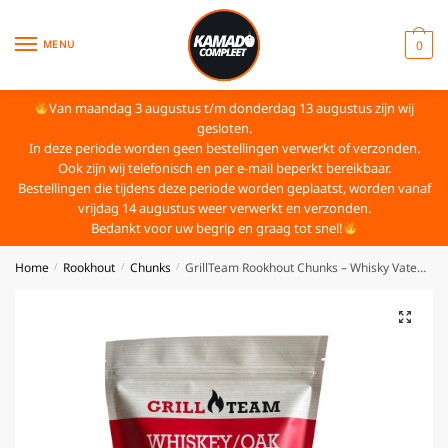
MENU
0
Van maandag 3 augustus t/m donderdag 13 augustus zijn wij
gesloten.
In deze periode worden geen bestellingen verwerkt of verzonden.
Ook zijn wij telefonisch en per e-mail beperkt bereikbaar.
Bestellingen die tijdens deze periode worden geplaatst, worden vanaf
vrijdag 14 augustus weer verwerkt en verzonden.
Bedankt voor uw begrip en graag tot snel!
Home
Rookhout
Chunks
GrillTeam Rookhout Chunks – Whisky Vaten – 1kg
/
/
/