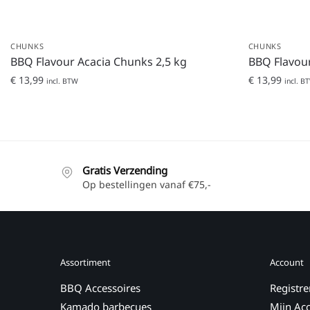
CHUNKS
CHUNKS
BBQ Flavour Acacia Chunks 2,5 kg
BBQ Flavou
€
13,99
€
13,99
incl. BTW
incl. B
Gratis Verzending
Op bestellingen vanaf €75,-
Assortiment
Account
BBQ Accessoires
Registre
Kamado barbecues
Mijn Ac