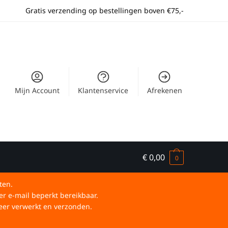
Gratis verzending op bestellingen boven €75,-
Mijn Account
Klantenservice
Afrekenen
€
0,00
0
ten.
er e-mail beperkt bereikbaar.
eer verwerkt en verzonden.