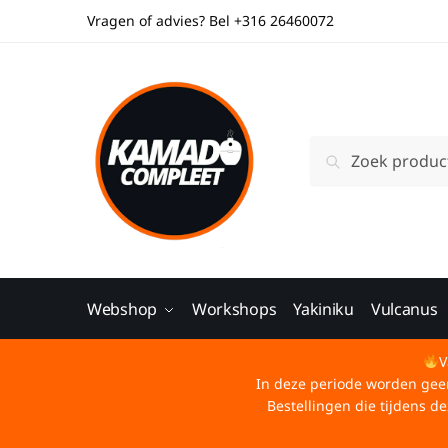
Vragen of advies? Bel +316 26460072
Zoeken
Webshop
Workshops
Yakiniku
Vulcanus
V
In deze periode worden geen 
Bestellingen die tijdens 