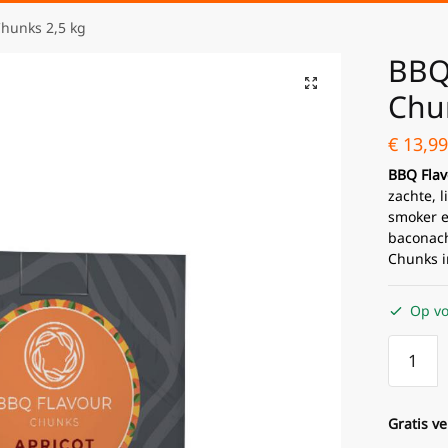
Chunks 2,5 kg
BBQ
Chu
€
13,99
BBQ Flav
zachte, 
smoker e
baconach
Chunks i
Op vo
Gratis v