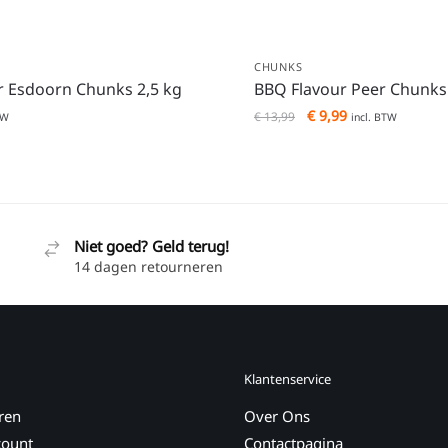
CHUNKS
r Esdoorn Chunks 2,5 kg
BBQ Flavour Peer Chunks 
€
9,99
€
13,99
TW
incl. BTW
Niet goed? Geld terug!
14 dagen retourneren
Klantenservice
ren
Over Ons
count
Contactpagina