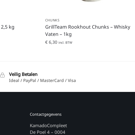
CHUNKS
2,5 kg
GrillTeam Rookhout Chunks – Whisky
Vaten – 1kg
€
6,30
incl. BTW
Veilig Betalen
Ideal / PayPal / MasterCard / Visa
Contactgegevens
KamadoCompleet
De Poel 4 – 0004