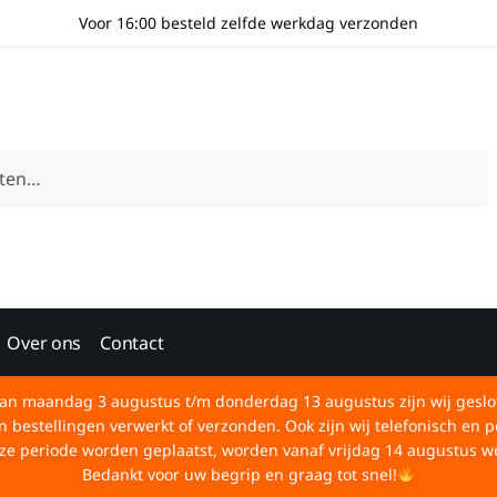
Voor 16:00 besteld zelfde werkdag verzonden
Over ons
Contact
an maandag 3 augustus t/m donderdag 13 augustus zijn wij geslo
bestellingen verwerkt of verzonden. Ook zijn wij telefonisch en p
deze periode worden geplaatst, worden vanaf vrijdag 14 augustus w
Bedankt voor uw begrip en graag tot snel!