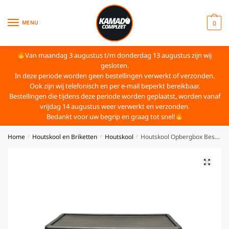
MENU
0
Van maandag 3 augustus t/m donderdag 13 augustus zijn wij
gesloten.
In deze periode worden geen bestellingen verwerkt of verzonden.
Ook zijn wij telefonisch en per e-mail beperkt bereikbaar.
Bestellingen die tijdens deze periode worden geplaatst, worden vanaf
vrijdag 14 augustus weer verwerkt en verzonden.
Bedankt voor uw begrip en graag tot snel!
Home
Houtskool en Briketten
Houtskool
Houtskool Opbergbox Bestcharcoal
/
/
/