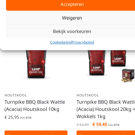
Accepteren
Gerelateerde producten
Weigeren
Bekijk voorkeuren
Aanbieding!
Cookiebeleid
Privacybeleid
HOUTSKOOL
HOUTSKOOL
Turnpike BBQ Black Wattle
Turnpike BBQ Black Wattl
(Acacia) Houtskool 10kg
(Acacia) Houtskool 20kg 
Wokkels 1kg
€
25,95
incl. BTW
€
59,49
€
63,89
incl. BTW