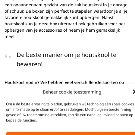
een onaangenaam gezicht van de zak houtskool in je garage
of schuur. De boxen zijn perfect te stapelen waardoor je al je
favoriete houtskool gemakkelijk kunt opbergen. Naast
houtskool kun je deze box uiteraard ook gebruiken voor het
opbergen van je accessoires of neem je hem gemakkelijk
mee!
De beste manier om je houtskool te
bewaren!
Houtskool nodig? We hebben veel verschillende soorten op
voorraad! Af te halen in Joure of verzenden! Let op per online
Beheer cookie toestemming
bestelling kunt u maximaal 2 zakken bestellen in verband met
afmetingen en gewicht. In dit geval 2 opbergboxen.
Om u de beste ervaring te bieden, gebruiken wij technologieën zoals cookies
om informatie op te slaan en/of te raadplegen. Mocht u geen toestemming
geven of uw toestemming intrekken, kan dit een nadelige invloed hebben op
SKU:
8785280882462
bepaalde functies.
Categorieën:
BBQ Accessoires
,
Houtskool
Tag:
Houtskool