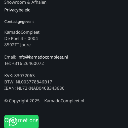
Showroom & Afhalen
Privacybeleid
Contactgegevens
KamadoCompleet
De Poel 4 – 0004
8502TT Joure
Email:
info@kamadocompleet.nl
Tel: +316 26460072
KVK: 83072063
BTW: NL003778846B17
IBAN: NL72KNAB0408343680
© Copyright 2025 | KamadoCompleet.nl
Chat met ons