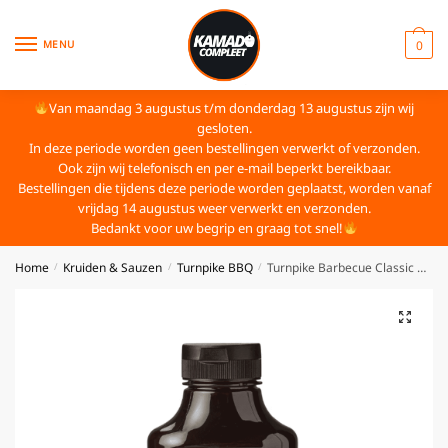
MENU
0
Van maandag 3 augustus t/m donderdag 13 augustus zijn wij
gesloten.
In deze periode worden geen bestellingen verwerkt of verzonden.
Ook zijn wij telefonisch en per e-mail beperkt bereikbaar.
Bestellingen die tijdens deze periode worden geplaatst, worden vanaf
vrijdag 14 augustus weer verwerkt en verzonden.
Bedankt voor uw begrip en graag tot snel!
Home
Kruiden & Sauzen
Turnpike BBQ
Turnpike Barbecue Classic BBQ Sauce
/
/
/