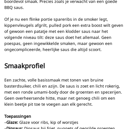
boordevol smaak. Precies zoals je verwacht van een goede
BBQ saus.
Of je nu een flinke portie spareribs in de smoker legt,
kippenvleugels afgrilt, pulled pork een extra boost wilt geven
of gewoon een patatje met een klodder saus naar het
volgende niveau tilt: deze saus doet het allemaal. Geen
poespas, geen ingewikkelde smaken, maar gewoon een
ongecompliceerde, heerlijke saus die altijd scoort.
Smaakprofiel
Een zachte, volle basissmaak met tonen van bruine
basterdsuiker, chili en azijn. De saus is zoet en licht rokerig,
met een ronde umami-body door de groenten en specerijen.
Geen overheersende hitte, maar net genoeg chili om een
klein beetje pit toe te voegen aan elk gerecht.
Toepassingen
–
Glaze:
Glaze voor ribs, kip of worstjes
–
Dipsaus:
Dipsaus bij friet, nuggets of gegrilde groenten