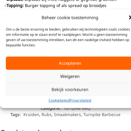
–
Topping:
Burger topping of als spread op broodjes
–
Marinade:
Marinade voor pulled pork of rundvlees
Beheer cookie toestemming
–
Extra smaakmaker:
Als extra smaakmaker in stoofschotels of
bonengerechten
Om u de beste ervaring te bieden, gebruiken wij technologieën zoals cookies
om informatie op te slaan en/of te raadplegen. Mocht u geen toestemming
Ingrediënten:
geven of uw toestemming intrekken, kan dit een nadelige invloed hebben op
bepaalde functies.
Bruine basterdsuiker, water, groenten, dextrose, suiker,
chilipeper, ciderazijn, zout, kruiden/specerijen, gemodificeerd
Accepteren
maïszetmeel, aroma, voedingszuur E270, E325,
conserveermiddel E202, E211
Weigeren
Bekijk
hier
alle kruiden en Sauzen van Turnpike Barbecue.
Bekijk voorkeuren
Cookiebeleid
Privacybeleid
SKU:
6096033096077
Categorie:
Turnpike BBQ
Tags:
Kruiden
,
Rubs
,
Smaakmakers
,
Turnpike Barbecue