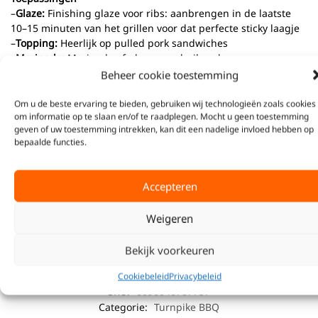
–
Glaze:
Finishing glaze voor ribs: aanbrengen in de laatste
10–15 minuten van het grillen voor dat perfecte sticky laagje
–
Topping:
Heerlijk op pulled pork sandwiches
–
Marinade:
Marinade of glaze voor buikspek
–
Extra smaakmaker:
Glazuur over gegrilde kip, kipdijfilets of
Beheer cookie toestemming
wings
Om u de beste ervaring te bieden, gebruiken wij technologieën zoals cookies
om informatie op te slaan en/of te raadplegen. Mocht u geen toestemming
Ingrediënten:
geven of uw toestemming intrekken, kan dit een nadelige invloed hebben op
bepaalde functies.
Groenten (tomatenpuree, uienpoeder, knoflookpoeder), suiker,
water, melasse, dextrose, ciderazijn, zout, gemodificeerd
Accepteren
maïszetmeel, kruiden/specerijen (mosterd, paprikapoeder,
chilipeper, kerrie), voedingszuur E270, E325,
Weigeren
conserveermiddel E202, E211, aroma
Bekijk voorkeuren
Bekijk
hier
alle kruiden en Sauzen van Turnpike Barbecue.
Cookiebeleid
Privacybeleid
SKU:
6096046787757
Categorie:
Turnpike BBQ