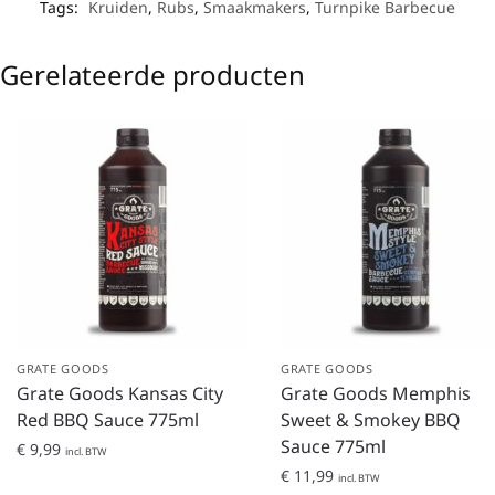
Tags:
Kruiden
,
Rubs
,
Smaakmakers
,
Turnpike Barbecue
Gerelateerde producten
GRATE GOODS
GRATE GOODS
Grate Goods Kansas City
Grate Goods Memphis
Red BBQ Sauce 775ml
Sweet & Smokey BBQ
Sauce 775ml
€
9,99
incl. BTW
€
11,99
incl. BTW