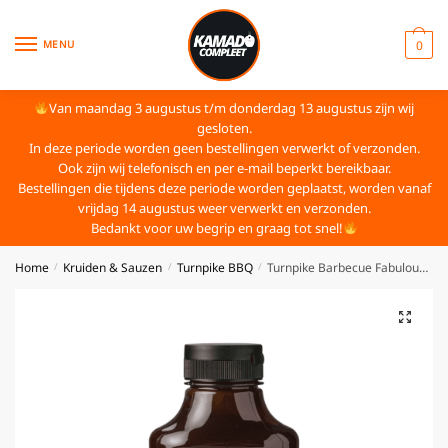
MENU
0
Van maandag 3 augustus t/m donderdag 13 augustus zijn wij
gesloten.
In deze periode worden geen bestellingen verwerkt of verzonden.
Ook zijn wij telefonisch en per e-mail beperkt bereikbaar.
Bestellingen die tijdens deze periode worden geplaatst, worden vanaf
vrijdag 14 augustus weer verwerkt en verzonden.
Bedankt voor uw begrip en graag tot snel!
Home
Kruiden & Sauzen
Turnpike BBQ
Turnpike Barbecue Fabulous Rib Glaze
/
/
/