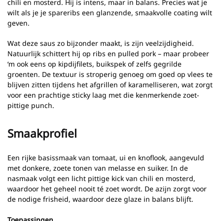
chili en mosterd. Hij is intens, maar in balans. Precies wat je
wilt als je je spareribs een glanzende, smaakvolle coating wilt
geven.
Wat deze saus zo bijzonder maakt, is zijn veelzijdigheid.
Natuurlijk schittert hij op ribs en pulled pork – maar probeer
‘m ook eens op kipdijfilets, buikspek of zelfs gegrilde
groenten. De textuur is stroperig genoeg om goed op vlees te
blijven zitten tijdens het afgrillen of karamelliseren, wat zorgt
voor een prachtige sticky laag met die kenmerkende zoet-
pittige punch.
Smaakprofiel
Een rijke basissmaak van tomaat, ui en knoflook, aangevuld
met donkere, zoete tonen van melasse en suiker. In de
nasmaak volgt een licht pittige kick van chili en mosterd,
waardoor het geheel nooit té zoet wordt. De azijn zorgt voor
de nodige frisheid, waardoor deze glaze in balans blijft.
Toepassingen