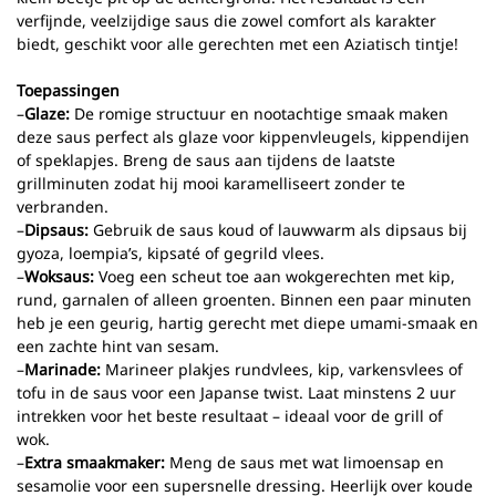
verfijnde, veelzijdige saus die zowel comfort als karakter
biedt, geschikt voor alle gerechten met een Aziatisch tintje!
Toepassingen
–
Glaze:
De romige structuur en nootachtige smaak maken
deze saus perfect als glaze voor kippenvleugels, kippendijen
of speklapjes. Breng de saus aan tijdens de laatste
grillminuten zodat hij mooi karamelliseert zonder te
verbranden.
–
Dipsaus:
Gebruik de saus koud of lauwwarm als dipsaus bij
gyoza, loempia’s, kipsaté of gegrild vlees.
–
Woksaus:
Voeg een scheut toe aan wokgerechten met kip,
rund, garnalen of alleen groenten. Binnen een paar minuten
heb je een geurig, hartig gerecht met diepe umami-smaak en
een zachte hint van sesam.
–
Marinade:
Marineer plakjes rundvlees, kip, varkensvlees of
tofu in de saus voor een Japanse twist. Laat minstens 2 uur
intrekken voor het beste resultaat – ideaal voor de grill of
wok.
–
Extra smaakmaker:
Meng de saus met wat limoensap en
sesamolie voor een supersnelle dressing. Heerlijk over koude