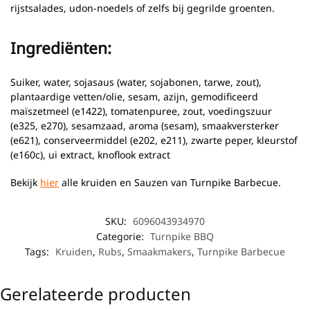
rijstsalades, udon-noedels of zelfs bij gegrilde groenten.
Ingrediënten:
Suiker, water, sojasaus (water, sojabonen, tarwe, zout),
plantaardige vetten/olie, sesam, azijn, gemodificeerd
maïszetmeel (e1422), tomatenpuree, zout, voedingszuur
(e325, e270), sesamzaad, aroma (sesam), smaakversterker
(e621), conserveermiddel (e202, e211), zwarte peper, kleurstof
(e160c), ui extract, knoflook extract
Bekijk
hier
alle kruiden en Sauzen van Turnpike Barbecue.
SKU:
6096043934970
Categorie:
Turnpike BBQ
Tags:
Kruiden
,
Rubs
,
Smaakmakers
,
Turnpike Barbecue
Gerelateerde producten