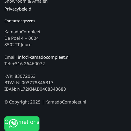
Showroom & Afhalen
Privacybeleid
Contactgegevens
KamadoCompleet
De Poel 4 – 0004
8502TT Joure
Email:
info@kamadocompleet.nl
Tel: +316 26460072
KVK: 83072063
BTW: NL003778846B17
IBAN: NL72KNAB0408343680
© Copyright 2025 | KamadoCompleet.nl
Chat met ons