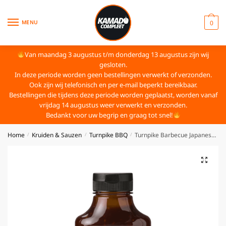
MENU
0
Van maandag 3 augustus t/m donderdag 13 augustus zijn wij
gesloten.
In deze periode worden geen bestellingen verwerkt of verzonden.
Ook zijn wij telefonisch en per e-mail beperkt bereikbaar.
Bestellingen die tijdens deze periode worden geplaatst, worden vanaf
vrijdag 14 augustus weer verwerkt en verzonden.
Bedankt voor uw begrip en graag tot snel!
Home
Kruiden & Sauzen
Turnpike BBQ
Turnpike Barbecue Japanese Sesame BBQ Sauce
/
/
/