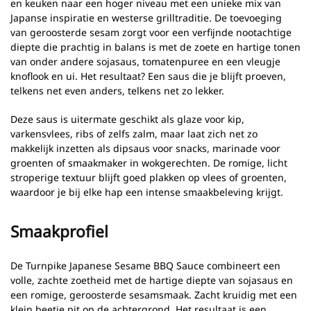
en keuken naar een hoger niveau met een unieke mix van
Japanse inspiratie en westerse grilltraditie. De toevoeging
van geroosterde sesam zorgt voor een verfijnde nootachtige
diepte die prachtig in balans is met de zoete en hartige tonen
van onder andere sojasaus, tomatenpuree en een vleugje
knoflook en ui. Het resultaat? Een saus die je blijft proeven,
telkens net even anders, telkens net zo lekker.
Deze saus is uitermate geschikt als glaze voor kip,
varkensvlees, ribs of zelfs zalm, maar laat zich net zo
makkelijk inzetten als dipsaus voor snacks, marinade voor
groenten of smaakmaker in wokgerechten. De romige, licht
stroperige textuur blijft goed plakken op vlees of groenten,
waardoor je bij elke hap een intense smaakbeleving krijgt.
Smaakprofiel
De Turnpike Japanese Sesame BBQ Sauce combineert een
volle, zachte zoetheid met de hartige diepte van sojasaus en
een romige, geroosterde sesamsmaak. Zacht kruidig met een
klein beetje pit op de achtergrond. Het resultaat is een