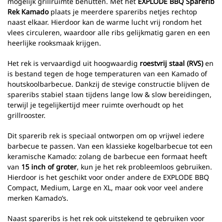
mogelijk grillruimte benutten. Met het
EXPLODE BBQ Sparerib
Rek Kamado
plaats je meerdere spareribs netjes rechtop
naast elkaar. Hierdoor kan de warme lucht vrij rondom het
vlees circuleren, waardoor alle ribs gelijkmatig garen en een
heerlijke rooksmaak krijgen.
Het rek is vervaardigd uit hoogwaardig
roestvrij staal (RVS)
en
is bestand tegen de hoge temperaturen van een Kamado of
houtskoolbarbecue. Dankzij de stevige constructie blijven de
spareribs stabiel staan tijdens lange low & slow bereidingen,
terwijl je tegelijkertijd meer ruimte overhoudt op het
grillrooster.
Dit sparerib rek is speciaal ontworpen om op vrijwel iedere
barbecue te passen. Van een klassieke kogelbarbecue tot een
keramische Kamado: zolang de barbecue een formaat heeft
van
15 inch of groter
, kun je het rek probleemloos gebruiken.
Hierdoor is het geschikt voor onder andere de EXPLODE BBQ
Compact, Medium, Large en XL, maar ook voor veel andere
merken Kamado’s.
Naast spareribs is het rek ook uitstekend te gebruiken voor