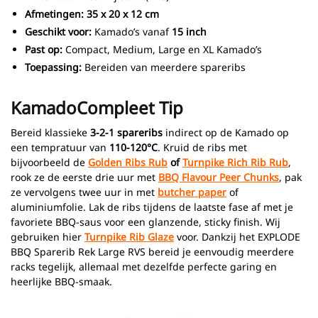
Afmetingen:
35 x 20 x 12 cm
Geschikt voor:
Kamado’s vanaf
15 inch
Past op:
Compact, Medium, Large en XL Kamado’s
Toepassing:
Bereiden van meerdere spareribs
KamadoCompleet Tip
Bereid klassieke
3-2-1 spareribs
indirect op de Kamado op
een tempratuur van
110-120°C
. Kruid de ribs met
bijvoorbeeld de
Golden Ribs Rub
of
Turnpike Rich Rib Rub
,
rook ze de eerste drie uur met
BBQ Flavour Peer Chunks
, pak
ze vervolgens twee uur in met
butcher paper
of
aluminiumfolie. Lak de ribs tijdens de laatste fase af met je
favoriete BBQ-saus voor een glanzende, sticky finish. Wij
gebruiken hier
Turnpike Rib Glaze
voor. Dankzij het EXPLODE
BBQ Sparerib Rek Large RVS bereid je eenvoudig meerdere
racks tegelijk, allemaal met dezelfde perfecte garing en
heerlijke BBQ-smaak.