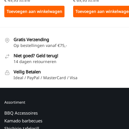
€
49,95
€
69,95
incl. BTW
incl. BTW
Toevoegen aan winkelwagen
Toevoegen aan winkelwage
Gratis Verzending
Op bestellingen vanaf €75,-
Niet goed? Geld terug!
14 dagen retourneren
Veilig Betalen
Ideal / PayPal / MasterCard / Visa
Assortiment
BBQ Accessoires
Kamado barbecues
Shichirin tafelgrill