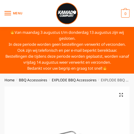
MENU
0
Van maandag 3 augustus t/m donderdag 13 augustus zijn wij
gesloten.
In deze periode worden geen bestellingen verwerkt of verzonden.
Ook zijn wij telefonisch en per e-mail beperkt bereikbaar.
Bestellingen die tijdens deze periode worden geplaatst, worden vanaf
vrijdag 14 augustus weer verwerkt en verzonden.
Bedankt voor uw begrip en graag tot snel!
Home
BBQ Accessoires
EXPLODE BBQ Accessoires
EXPLODE BBQ – Sparerib Rek RVS – Medium/ Compact
/
/
/