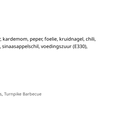
kardemom, peper, foelie, kruidnagel, chili,
 sinaasappelschil, voedingszuur (E330),
s
,
Turnpike Barbecue