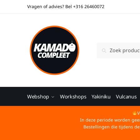
Vragen of advies? Bel +316 26460072
Zoeken
Webshop
Workshops
Yakiniku
Vulcanus
V
In deze periode worden geen 
Bestellingen die tijdens 