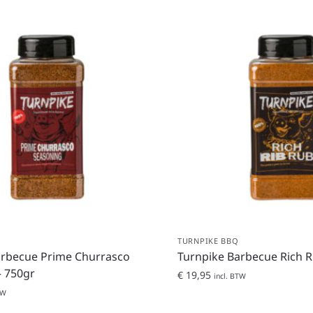
TURNPIKE BBQ
arbecue Prime Churrasco
Turnpike Barbecue Rich R
– 750gr
€
19,95
incl. BTW
TW