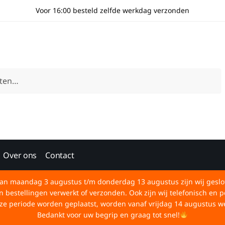
Voor 16:00 besteld zelfde werkdag verzonden
Over ons
Contact
an maandag 3 augustus t/m donderdag 13 augustus zijn wij geslo
bestellingen verwerkt of verzonden. Ook zijn wij telefonisch en p
deze periode worden geplaatst, worden vanaf vrijdag 14 augustus w
Bedankt voor uw begrip en graag tot snel!