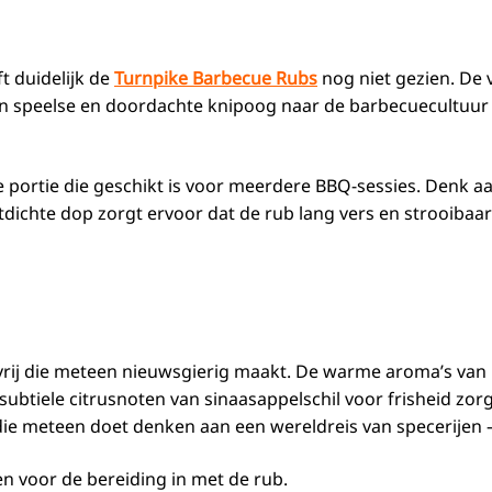
t duidelijk de
Turnpike Barbecue Rubs
nog niet gezien. De 
 – een speelse en doordachte knipoog naar de barbecuecultuu
 portie die geschikt is voor meerdere BBQ-sessies. Denk aa
chtdichte dop zorgt ervoor dat de rub lang vers en strooibaa
r vrij die meteen nieuwsgierig maakt. De warme aroma’s va
l subtiele citrusnoten van sinaasappelschil voor frisheid zo
ie meteen doet denken aan een wereldreis van specerijen –
n voor de bereiding in met de rub.