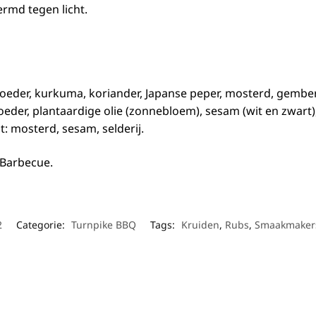
rmd tegen licht.
oeder, kurkuma, koriander, Japanse peper, mosterd, gember, 
eder, plantaardige olie (zonnebloem), sesam (wit en zwart),
at: mosterd, sesam, selderij.
 Barbecue.
2
Categorie:
Turnpike BBQ
Tags:
Kruiden
,
Rubs
,
Smaakmaker