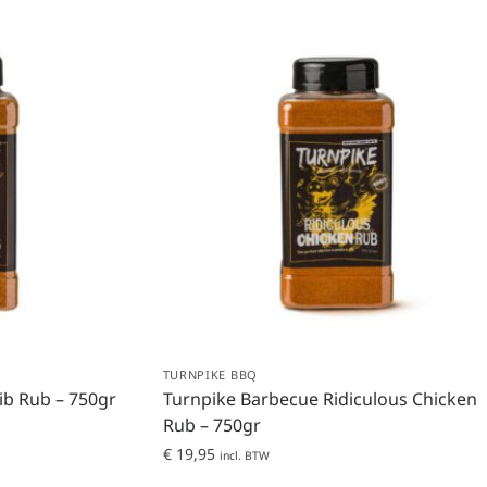
TURNPIKE BBQ
ib Rub – 750gr
Turnpike Barbecue Ridiculous Chicken
Rub – 750gr
€
19,95
incl. BTW