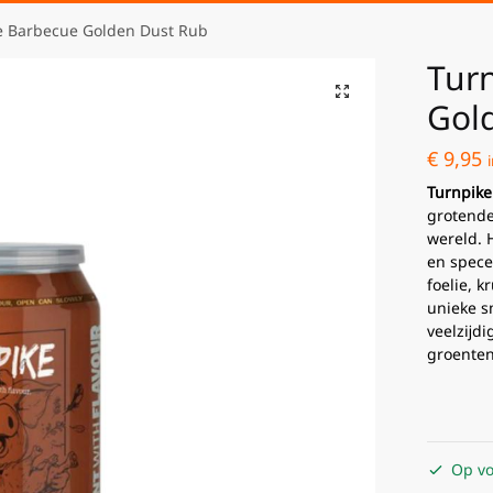
e Barbecue Golden Dust Rub
Tur
Gol
€
9,95
Turnpik
grotende
wereld. 
en spece
foelie, 
unieke s
veelzĳdig
groenten,
Op vo