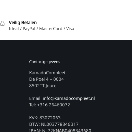
Veilig Betalen
Ideal / PayPal / MasterCard / Visa
Contactgegevens
KamadoCompleet
De Poel 4 – 0004
8502TT Joure
Email:
info@kamadocompleet.nl
Tel: +316 26460072
KVK: 83072063
BTW: NL003778846B17
IBAN: NL72KNAB0408343680