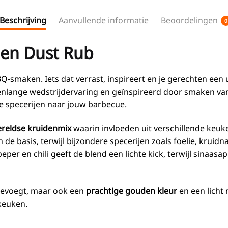
Beschrijving
Aanvullende informatie
Beoordelingen
0
den Dust Rub
Q-smaken. Iets dat verrast, inspireert en je gerechten een 
arenlange wedstrijdervaring en geïnspireerd door smaken va
e specerijen naar jouw barbecue.
reldse kruidenmix
waarin invloeden uit verschillende ke
de basis, terwijl bijzondere specerijen zoals foelie, krui
eper en chili geeft de blend een lichte kick, terwijl sinaas
 toevoegt, maar ook een
prachtige gouden kleur
en een licht 
keuken.