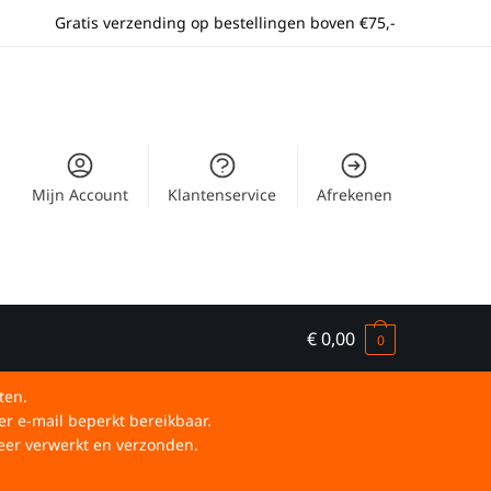
Gratis verzending op bestellingen boven €75,-
Mijn Account
Klantenservice
Afrekenen
€
0,00
0
ten.
er e-mail beperkt bereikbaar.
eer verwerkt en verzonden.