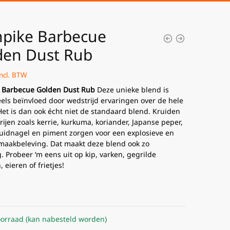
npike Barbecue
den Dust Rub
incl. BTW
e Barbecue Golden Dust Rub
Deze unieke blend is
els beïnvloed door wedstrĳd ervaringen over de hele
Het is dan ook écht niet de standaard blend. Kruiden
rĳen zoals kerrie, kurkuma, koriander, Japanse peper,
kruidnagel en piment zorgen voor een explosieve en
maakbeleving. Dat maakt deze blend ook zo
. Probeer ‘m eens uit op kip, varken, gegrilde
 eieren of frietjes!
orraad (kan nabesteld worden)