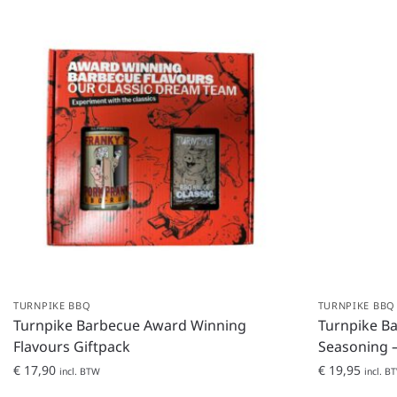
TURNPIKE BBQ
TURNPIKE BBQ
Turnpike Barbecue Award Winning
Turnpike B
Flavours Giftpack
Seasoning 
€
17,90
€
19,95
incl. BTW
incl. B