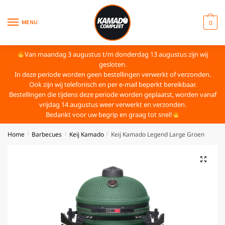
MENU
0
Van maandag 3 augustus t/m donderdag 13 augustus zijn wij
gesloten.
In deze periode worden geen bestellingen verwerkt of verzonden.
Ook zijn wij telefonisch en per e-mail beperkt bereikbaar.
Bestellingen die tijdens deze periode worden geplaatst, worden vanaf
vrijdag 14 augustus weer verwerkt en verzonden.
Bedankt voor uw begrip en graag tot snel!
Home
Barbecues
Keij Kamado
Keij Kamado Legend Large Groen
/
/
/