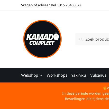
Vragen of advies? Bel +316 26460072
Zoeken
Webshop
Workshops
Yakiniku
Vulcanus
V
In deze periode worden geen 
Bestellingen die tijdens 