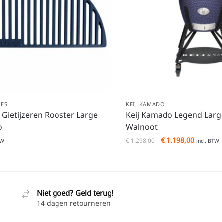
RES
KEIJ KAMADO
Gietijzeren Rooster Large
Keij Kamado Legend Larg
o
Walnoot
€
1.198,00
€
1.298,00
TW
incl. BTW
Niet goed? Geld terug!
14 dagen retourneren