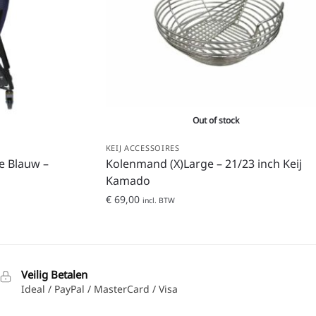
Out of stock
KEIJ ACCESSOIRES
e Blauw –
Kolenmand (X)Large – 21/23 inch Keij
Kamado
€
69,00
incl. BTW
Veilig Betalen
Ideal / PayPal / MasterCard / Visa