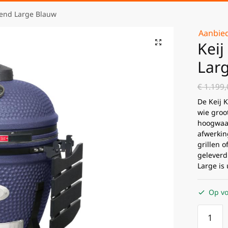
end Large Blauw
Aanbied
Kei
Lar
€
1.199,
De Keij 
wie groot
hoogwaar
afwerkin
grillen o
geleverd
Large is
Op vo