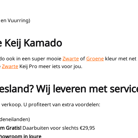
 en Vuurring)
e Keij Kamado
do ook in een super mooie
Zwarte
of
Groene
kleur met net 
e
Zwarte
Keij Pro meer iets voor jou.
sland? Wij leveren met servic
verkoop. U profiteert van extra voordelen:
deneilanden)
km Gratis!
Daarbuiten voor slechts €29,95
 showroom in Joure