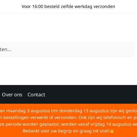
Voor 16:00 besteld zelfde werkdag verzonden
Over ons
Contact
an maandag 3 augustus t/m donderdag 13 augustus zijn wij geslo
bestellingen verwerkt of verzonden. Ook zijn wij telefonisch en p
deze periode worden geplaatst, worden vanaf vrijdag 14 augustus w
Bedankt voor uw begrip en graag tot snel!