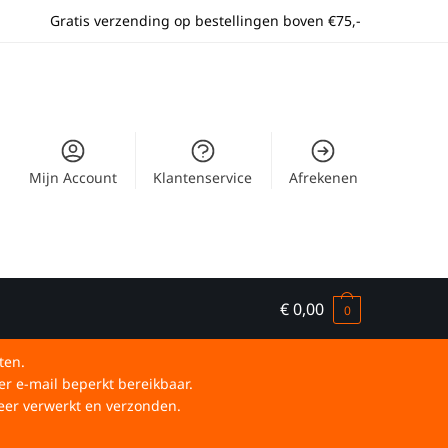
Gratis verzending op bestellingen boven €75,-
Mijn Account
Klantenservice
Afrekenen
€
0,00
0
ten.
er e-mail beperkt bereikbaar.
eer verwerkt en verzonden.