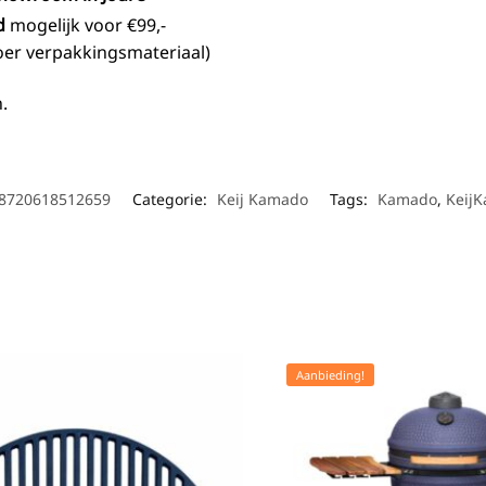
d
mogelijk voor €99,-
fvoer verpakkingsmateriaal)
.
8720618512659
Categorie:
Keij Kamado
Tags:
Kamado
,
Keij
Aanbieding!