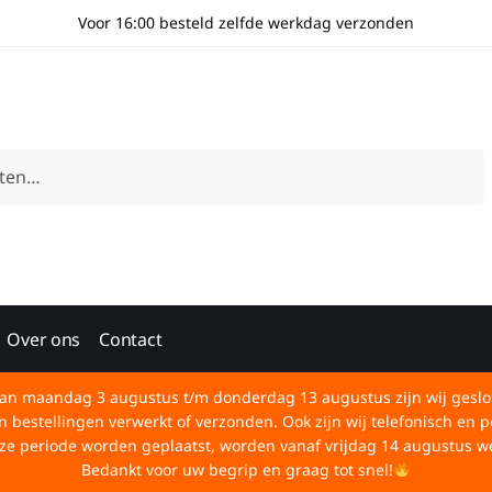
Voor 16:00 besteld zelfde werkdag verzonden
Over ons
Contact
an maandag 3 augustus t/m donderdag 13 augustus zijn wij geslo
bestellingen verwerkt of verzonden. Ook zijn wij telefonisch en p
deze periode worden geplaatst, worden vanaf vrijdag 14 augustus w
Bedankt voor uw begrip en graag tot snel!