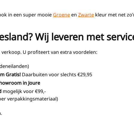
ook in een super mooie
Groene
en
Zwarte
kleur met net zo’
sland? Wij leveren met servic
verkoop. U profiteert van extra voordelen:
deneilanden)
km Gratis!
Daarbuiten voor slechts €29,95
 showroom in Joure
d
mogelijk voor €99,-
fvoer verpakkingsmateriaal)
.