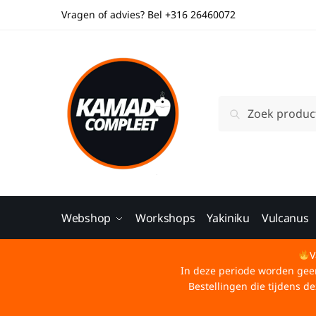
Vragen of advies? Bel +316 26460072
Zoeken
Webshop
Workshops
Yakiniku
Vulcanus
V
In deze periode worden geen 
Bestellingen die tijdens 