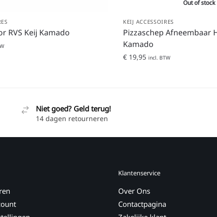
Out of stock
RES
KEIJ ACCESSOIRES
or RVS Keij Kamado
Pizzaschep Afneembaar H
Kamado
TW
€
19,95
incl. BTW
Niet goed? Geld terug!
14 dagen retourneren
Klantenservice
ren
Over Ons
count
Contactpagina