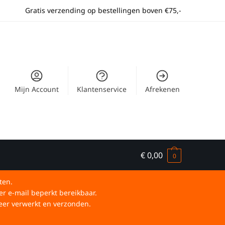
Gratis verzending op bestellingen boven €75,-
Mijn Account
Klantenservice
Afrekenen
€
0,00
0
ten.
er e-mail beperkt bereikbaar.
eer verwerkt en verzonden.