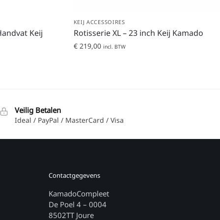
KEIJ ACCESSOIRES
andvat Keij
Rotisserie XL – 23 inch Keij Kamado
€
219,00
incl. BTW
Veilig Betalen
Ideal / PayPal / MasterCard / Visa
Contactgegevens
KamadoCompleet
De Poel 4 – 0004
8502TT Joure