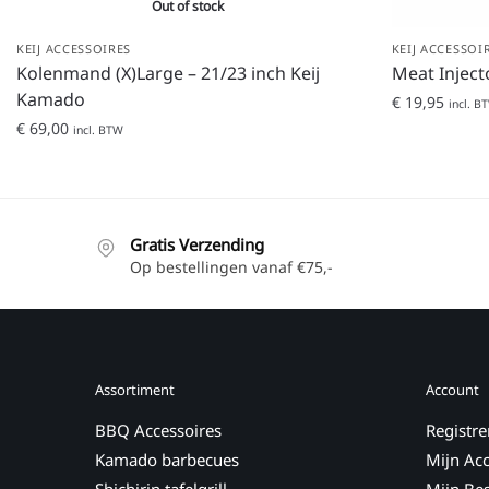
Out of stock
KEIJ ACCESSOIRES
KEIJ ACCESSOI
Kolenmand (X)Large – 21/23 inch Keij
Meat Inject
Kamado
€
19,95
incl. B
€
69,00
incl. BTW
Gratis Verzending
Op bestellingen vanaf €75,-
Assortiment
Account
BBQ Accessoires
Registre
Kamado barbecues
Mijn Ac