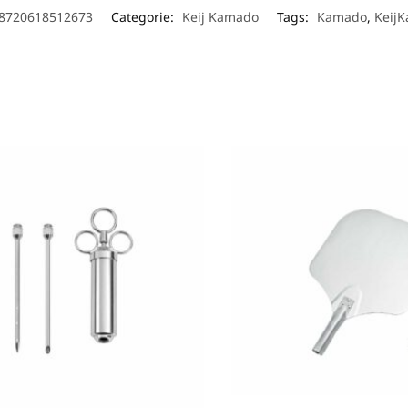
8720618512673
Categorie:
Keij Kamado
Tags:
Kamado
,
Keij