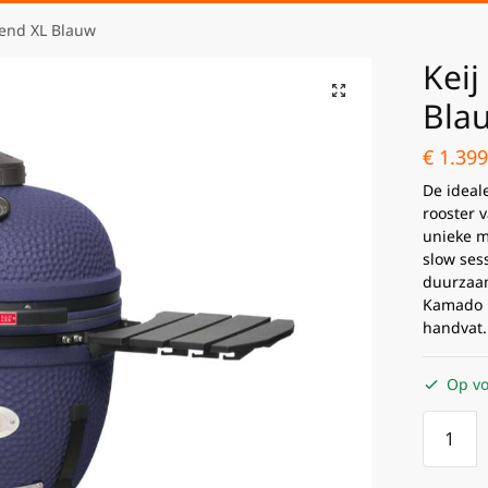
end XL Blauw
Kei
Bla
€
1.399
De ideal
rooster 
unieke m
slow sess
duurzaam
Kamado L
handvat.
Op vo