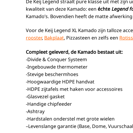
De Keij Legend straalt pure klasse uit met zijn 
kwaliteit van deze Kamado: een
échte
Legend fo
Kamado’s. Bovendien heeft de matte afwerking g
Voor de Keij Legend XL Kamado zijn talloze acc
rooster
,
Bakplaat
, Pizzasteen en zelfs een
Rotiss
Compleet geleverd, de Kamado bestaat uit:
-D
ivide & Conquer Systeem
-Ingebouwde thermometer
-Stevige beschermhoes
-Hoogwaardige HDPE handvat
-HDPE zijtafels met haken voor accessoires
-Glasvezel gasket
-Handige chipfeeder
-Ashtray
-Hardstalen onderstel met grote wielen
–
Levenslange garantie (Base, Dome, Vuurschaal