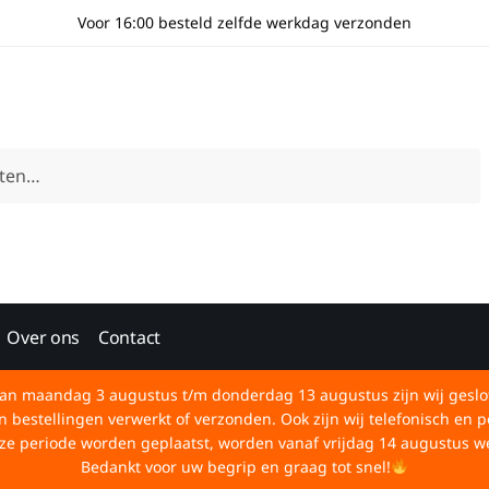
Voor 16:00 besteld zelfde werkdag verzonden
Over ons
Contact
an maandag 3 augustus t/m donderdag 13 augustus zijn wij geslo
bestellingen verwerkt of verzonden. Ook zijn wij telefonisch en p
deze periode worden geplaatst, worden vanaf vrijdag 14 augustus w
Bedankt voor uw begrip en graag tot snel!