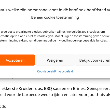
ksaus welke zijn oorsprong vindt in dè knoflook hoofdstad va
ab, gyros, worst, brood en nog veel meer lekkernijen. 775ml
Beheer cookie toestemming
s met knoflook, oorspronkelijk uit de knoflook
u de beste ervaring te bieden, gebruiken wij technologieën zoals cookies om
ormatie op te slaan en/of te raadplegen. Mocht u geen toestemming geven of uw
stemming intrekken, kan dit een nadelige invloed hebben op bepaalde functies.
er, scharrelkippen EIGEEL, knoflook (3,5%), ciderazijn (beva
Accepteren
Weigeren
Bekijk voorkeure
EN, azijn, specerijen), moutazijn (GERST), azijn, voedings
aliumsorbaat), melasse, kleurstof (caroteen), verdikkings
Cookiebeleid
Privacybeleid
m EDTA).
lekkerste Kruidenrubs, BBQ sauzen en Brines. Geïnspireer
keld voor de barbecue wedstrijden en later voor jou thuis al
ods