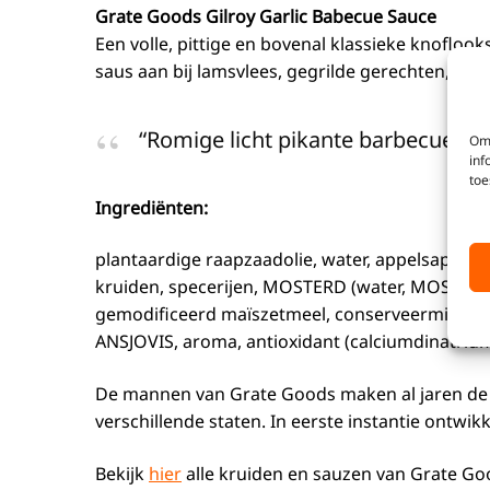
Grate Goods Gilroy Garlic Babecue Sauce
Een volle, pittige en bovenal klassieke knofloo
saus aan bij lamsvlees, gegrilde gerechten, keb
“Romige licht pikante barbecuesau
Om 
inf
toe
Ingrediënten:
plantaardige raapzaadolie, water, appelsap, suik
kruiden, specerijen, MOSTERD (water, MOSTERDZAD
gemodificeerd maïszetmeel, conserveermiddel (k
ANSJOVIS, aroma, antioxidant (calciumdinatriu
De mannen van Grate Goods maken al jaren de 
verschillende staten. In eerste instantie ontwik
Bekijk
hier
alle kruiden en sauzen van Grate Go