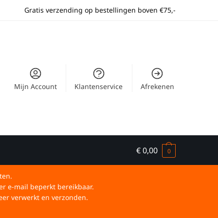
Gratis verzending op bestellingen boven €75,-
Mijn Account
Klantenservice
Afrekenen
€
0,00
0
ten.
er e-mail beperkt bereikbaar.
eer verwerkt en verzonden.