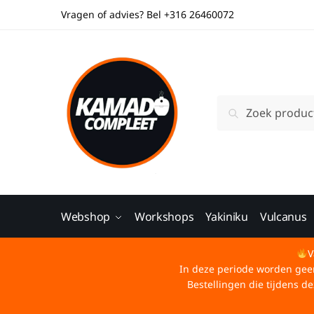
Vragen of advies? Bel +316 26460072
Zoeken
Webshop
Workshops
Yakiniku
Vulcanus
V
In deze periode worden geen 
Bestellingen die tijdens 