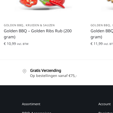
,
,
GOLDEN BBQ
KRUIDEN & SAUZEN
GOLDEN BBQ
Golden BBQ – Golden Ribs Rub (200
Golden BBQ
gram)
gram)
€
10,99
€
11,99
incl. BTW
incl. B
Gratis Verzending
Op bestellingen vanaf €75,-
Assortiment
Account