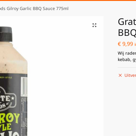
ds Gilroy Garlic BBQ Sauce 775ml
Grat
BBQ
€
9,99
Wij rade
kebab, g
Uitve