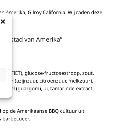
n Amerika, Gilroy California. Wij raden deze
.
hoofdstad van Amerika”
t SULFIET), glucose-fructosestroop, zout,
n
zuur (azijnzuur, citroenzuur, melkzuur),
middel (guargom), ui, tamarinde-extract,
d op de Amerikaanse BBQ cultuur uit
s barbecueër.