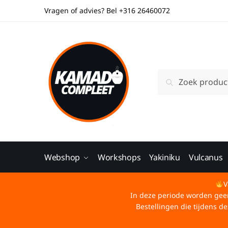
Vragen of advies? Bel +316 26460072
Zoeken
Webshop
Workshops
Yakiniku
Vulcanus
V
In deze periode worden geen 
Bestellingen die tijdens 