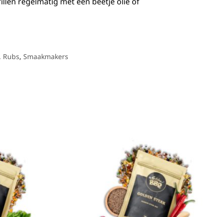
rillen regelmatig met een beetje olie of
,
Rubs
,
Smaakmakers