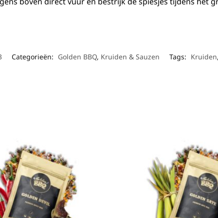
olgens boven direct vuur en bestrijk de spiesjes tijdens het g
3
Categorieën:
Golden BBQ
,
Kruiden & Sauzen
Tags:
Kruiden