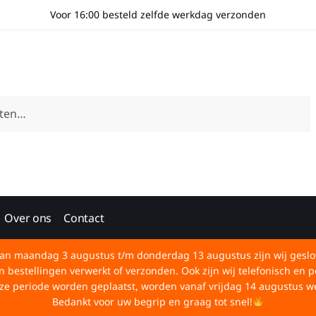
Voor 16:00 besteld zelfde werkdag verzonden
Over ons
Contact
an maandag 3 augustus t/m donderdag 13 augustus zijn wij geslo
bestellingen verwerkt of verzonden. Ook zijn wij telefonisch en p
deze periode worden geplaatst, worden vanaf vrijdag 14 augustus w
Bedankt voor uw begrip en graag tot snel!