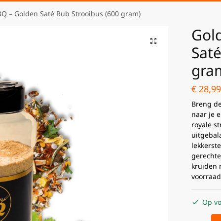
Q – Golden Saté Rub Strooibus (600 gram)
Gol
Saté
gra
€
28,99
Breng de
naar je 
royale s
uitgebal
lekkerst
gerechte
kruiden 
voorraad
Op vo