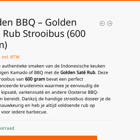
den BBQ – Golden
 Rub Strooibus (600
m)
incl. BTW
 authentieke smaken van de Indonesische keuken
eigen Kamado of BBQ met de
Golden Saté Rub
. Deze
trooibus van
600 gram
bevat een perfect
anceerde kruidenmix waarmee je eenvoudig de
e kipsaté, varkenssaté en andere Oosterse BBQ-
n bereidt. Dankzij de handige strooibus doseer je de
nauwkeurig en heb je altijd voldoende rub op
 voor iedere barbecue.
orraad