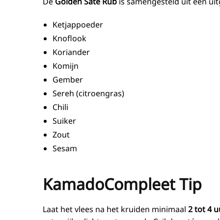
De
Golden Saté Rub
is samengesteld uit een ui
Ketjappoeder
Knoflook
Koriander
Komijn
Gember
Sereh (citroengras)
Chili
Suiker
Zout
Sesam
KamadoCompleet Tip
Laat het vlees na het kruiden minimaal
2 tot 4 