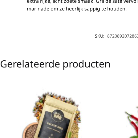
extra rijke, licht zoete smaak. Gril de saté verv
marinade om ze heerlijk sappig te houden.
SKU:
872089207286
Gerelateerde producten