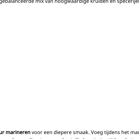
tgebalanceerde mix van hoogwaardige kruiden en specerije
uur marineren
voor een diepere smaak. Voeg tijdens het ma