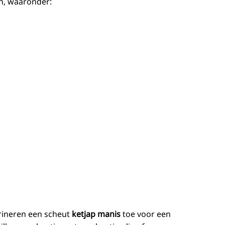
n, waaronder:
rineren een scheut
ketjap manis
toe voor een