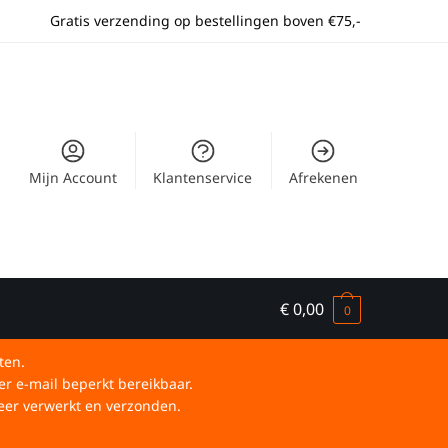
Gratis verzending op bestellingen boven €75,-
Mijn Account
Klantenservice
Afrekenen
€
0,00
0
ten.
er e-mail beperkt bereikbaar.
eer verwerkt en verzonden.