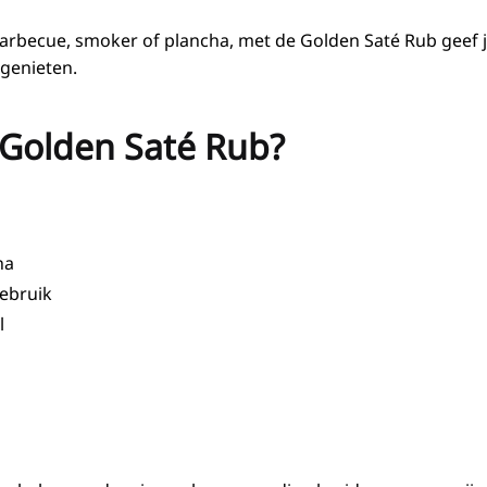
rbecue, smoker of plancha, met de Golden Saté Rub geef j
 genieten.
Golden Saté Rub?
ha
gebruik
l