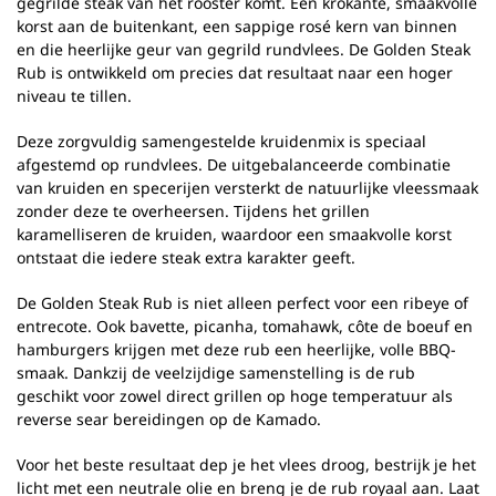
gegrilde steak van het rooster komt. Een krokante, smaakvolle
korst aan de buitenkant, een sappige rosé kern van binnen
en die heerlijke geur van gegrild rundvlees. De Golden Steak
Rub is ontwikkeld om precies dat resultaat naar een hoger
niveau te tillen.
Deze zorgvuldig samengestelde kruidenmix is speciaal
afgestemd op rundvlees. De uitgebalanceerde combinatie
van kruiden en specerijen versterkt de natuurlijke vleessmaak
zonder deze te overheersen. Tijdens het grillen
karamelliseren de kruiden, waardoor een smaakvolle korst
ontstaat die iedere steak extra karakter geeft.
De Golden Steak Rub is niet alleen perfect voor een ribeye of
entrecote. Ook bavette, picanha, tomahawk, côte de boeuf en
hamburgers krijgen met deze rub een heerlijke, volle BBQ-
smaak. Dankzij de veelzijdige samenstelling is de rub
geschikt voor zowel direct grillen op hoge temperatuur als
reverse sear bereidingen op de Kamado.
Voor het beste resultaat dep je het vlees droog, bestrijk je het
licht met een neutrale olie en breng je de rub royaal aan. Laat