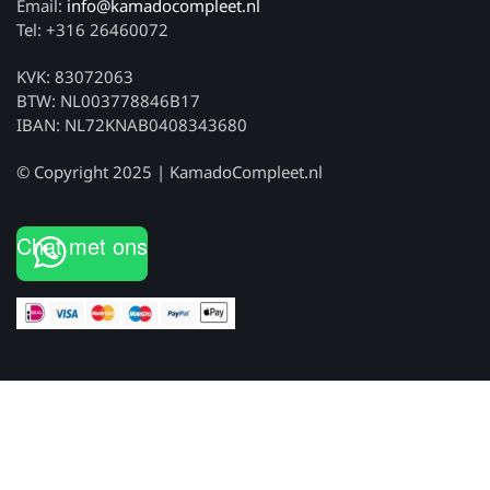
Email:
info@kamadocompleet.nl
Tel: +316 26460072
KVK: 83072063
BTW: NL003778846B17
IBAN: NL72KNAB0408343680
© Copyright 2025 | KamadoCompleet.nl
Chat met ons