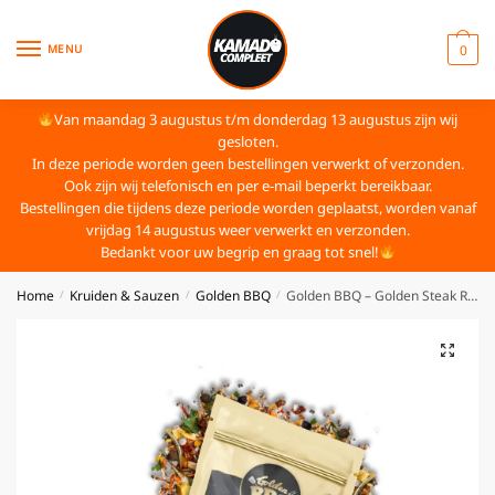
MENU
0
Van maandag 3 augustus t/m donderdag 13 augustus zijn wij
gesloten.
In deze periode worden geen bestellingen verwerkt of verzonden.
Ook zijn wij telefonisch en per e-mail beperkt bereikbaar.
Bestellingen die tijdens deze periode worden geplaatst, worden vanaf
vrijdag 14 augustus weer verwerkt en verzonden.
Bedankt voor uw begrip en graag tot snel!
Home
Kruiden & Sauzen
Golden BBQ
Golden BBQ – Golden Steak Rub (200 gram)
/
/
/