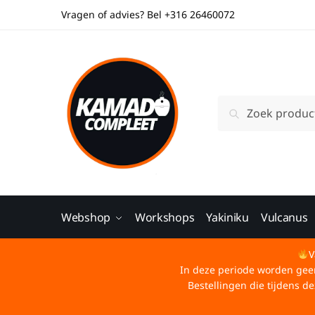
Vragen of advies? Bel +316 26460072
Zoeken
Webshop
Workshops
Yakiniku
Vulcanus
V
In deze periode worden geen 
Bestellingen die tijdens 