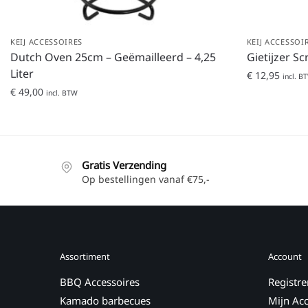
KEIJ ACCESSOIRES
KEIJ ACCESSOI
Dutch Oven 25cm – Geëmailleerd – 4,25
Gietijzer Sc
Liter
€
12,95
incl. B
€
49,00
incl. BTW
Gratis Verzending
Op bestellingen vanaf €75,-
Assortiment
Account
BBQ Accessoires
Registre
Kamado barbecues
Mijn Ac