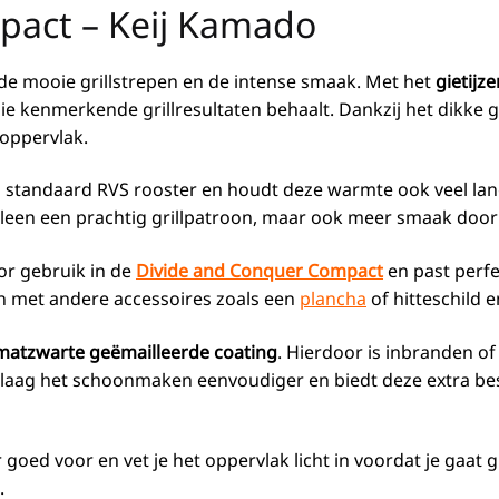
mpact – Keij Kamado
 de mooie grillstrepen en de intense smaak. Met het
gietijz
ie kenmerkende grillresultaten behaalt. Dankzij het dikke
roppervlak.
 standaard RVS rooster en houdt deze warmte ook veel lang
t alleen een prachtig grillpatroon, maar ook meer smaak doo
or gebruik in de
Divide and Conquer Compact
en past perf
n met andere accessoires zoals een
plancha
of hitteschild 
matzwarte geëmailleerde coating
. Hierdoor is inbranden of
elaag het schoonmaken eenvoudiger en biedt deze extra bes
goed voor en vet je het oppervlak licht in voordat je gaat g
.