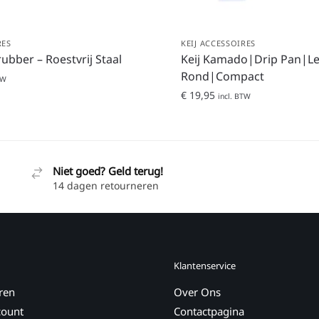
RES
KEIJ ACCESSOIRES
rubber – Roestvrij Staal
Keij Kamado|Drip Pan|L
Rond|Compact
TW
€
19,95
incl. BTW
Niet goed? Geld terug!
14 dagen retourneren
Klantenservice
ren
Over Ons
count
Contactpagina