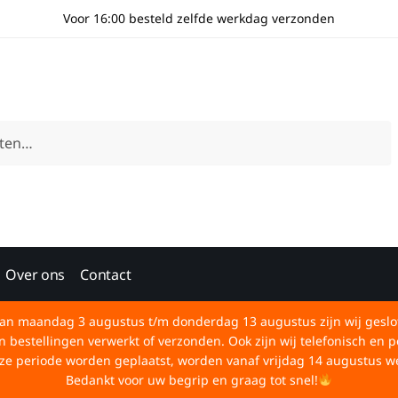
Voor 16:00 besteld zelfde werkdag verzonden
Over ons
Contact
an maandag 3 augustus t/m donderdag 13 augustus zijn wij geslo
bestellingen verwerkt of verzonden. Ook zijn wij telefonisch en p
deze periode worden geplaatst, worden vanaf vrijdag 14 augustus w
Bedankt voor uw begrip en graag tot snel!