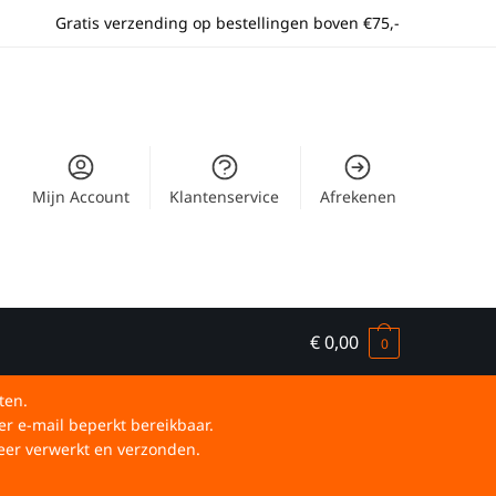
Gratis verzending op bestellingen boven €75,-
Mijn Account
Klantenservice
Afrekenen
€
0,00
0
ten.
er e-mail beperkt bereikbaar.
eer verwerkt en verzonden.