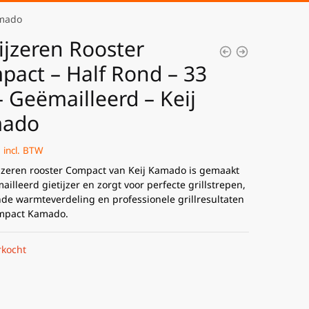
amado
ijzeren Rooster
act – Half Rond – 33
 Geëmailleerd – Keij
ado
incl. BTW
ijzeren rooster Compact van Keij Kamado is gemaakt
illeerd gietijzer en zorgt voor perfecte grillstrepen,
nde warmteverdeling en professionele grillresultaten
ompact Kamado.
rkocht