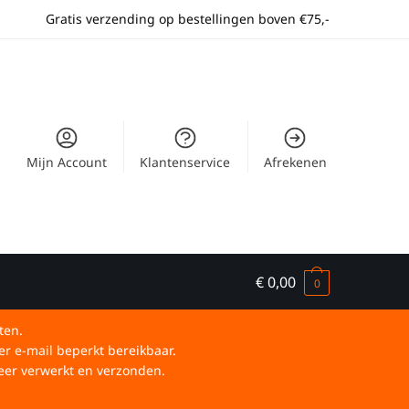
Gratis verzending op bestellingen boven €75,-
Mijn Account
Klantenservice
Afrekenen
€
0,00
0
ten.
er e-mail beperkt bereikbaar.
eer verwerkt en verzonden.