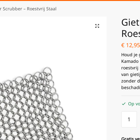
er Scrubber – Roestvrij Staal
Giet
Roes
€
12,95
Houd je 
Kamado G
roestvri
van gieti
zonder d
beschad
Op vo
Gratis v