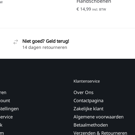
Handschoenen
TW
€
14,99
incl. BTW
Niet goed? Geld terug!
14 dagen retourneren
Klantenservice
ren
Over Ons
count
Contactpagina
tellingen
Zakelijke klant
ervice
Algemene voorwaarden
k
Betaalmethoden
am
Verzenden & Retourneren