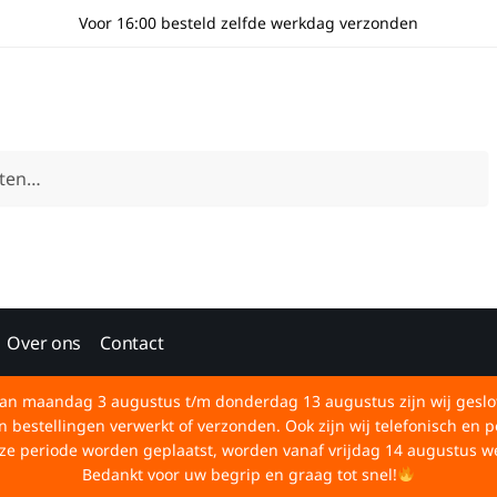
Voor 16:00 besteld zelfde werkdag verzonden
Over ons
Contact
an maandag 3 augustus t/m donderdag 13 augustus zijn wij geslo
bestellingen verwerkt of verzonden. Ook zijn wij telefonisch en p
deze periode worden geplaatst, worden vanaf vrijdag 14 augustus w
Bedankt voor uw begrip en graag tot snel!