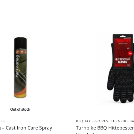
Out of stock
,
RES
BBQ ACCESSOIRES
TURNPIKE B
 – Cast Iron Care Spray
Turnpike BBQ Hittebeste