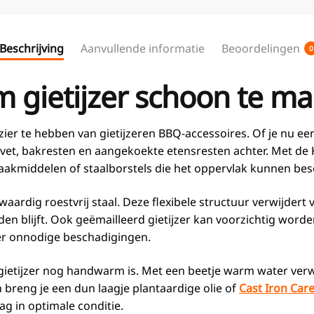
Beschrijving
Aanvullende informatie
Beoordelingen
0
 gietijzer schoon te m
er te hebben van gietijzeren BBQ-accessoires. Of je nu een g
r vet, bakresten en aangekoekte etensresten achter. Met de
kmiddelen of staalborstels die het oppervlak kunnen bes
dig roestvrij staal. Deze flexibele structuur verwijdert vui
uden blijft. Ook geëmailleerd gietijzer kan voorzichtig wor
r onnodige beschadigingen.
gietijzer nog handwarm is. Met een beetje warm water verw
n breng je een dun laagje plantaardige olie of
Cast Iron Car
ag in optimale conditie.