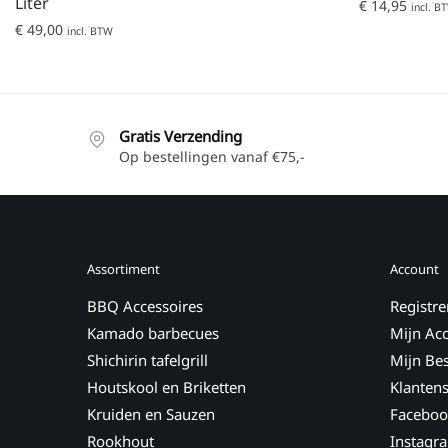
Liter
€
14,95
incl. B
€
49,00
incl. BTW
Gratis Verzending
Op bestellingen vanaf €75,-
Assortiment
Account
BBQ Accessoires
Registre
Kamado barbecues
Mijn Ac
Shichirin tafelgrill
Mijn Bes
Houtskool en Briketten
Klantens
Kruiden en Sauzen
Faceboo
Rookhout
Instagr