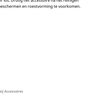
er los. Droog het accessoire na het reinigen
beschermen en roestvorming te voorkomen.
eij Accessoires