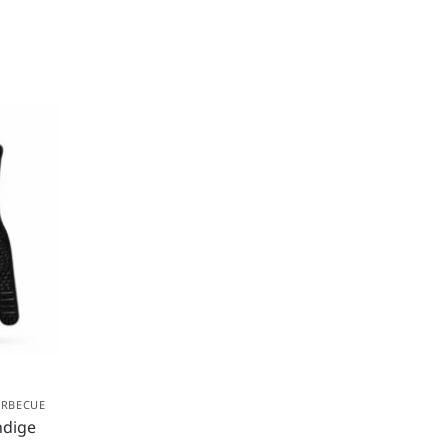
ARBECUE
ndige