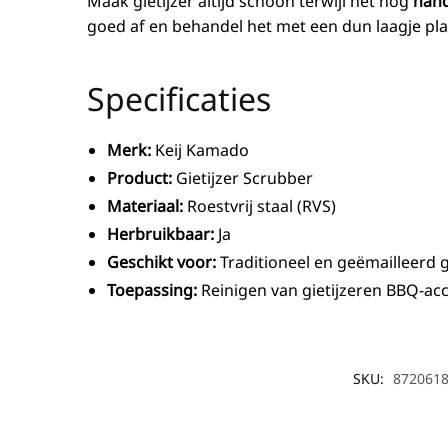
Maak gietijzer altijd schoon terwijl het nog
han
goed af en behandel het met een dun laagje pla
Specificaties
Merk:
Keij Kamado
Product:
Gietijzer Scrubber
Materiaal:
Roestvrij staal (RVS)
Herbruikbaar:
Ja
Geschikt voor:
Traditioneel en geëmailleerd g
Toepassing:
Reinigen van gietijzeren BBQ-ac
SKU:
872061