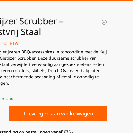
ijzer Scrubber –
tvrij Staal
incl. BTW
gietijzeren BBQ-accessoires in topconditie met de Keij
ietijzer Scrubber. Deze duurzame scrubber van
j staal verwijdert eenvoudig aangekoekte etensresten
jzeren roosters, skillets, Dutch Ovens en bakplaten,
e beschermende seasoning of emaille onnodig te
igen.
orraad
Toevoegen aan winkelwagen
erzending op bestellingen vanaf €75,-