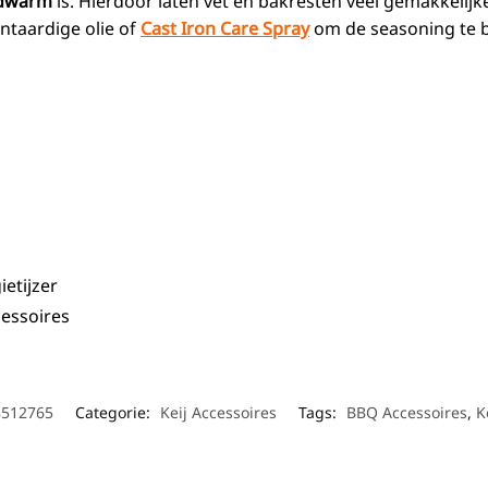
dwarm
is. Hierdoor laten vet en bakresten veel gemakkelijk
ntaardige olie of
Cast Iron Care Spray
om de seasoning te 
ietijzer
cessoires
8512765
Categorie:
Keij Accessoires
Tags:
BBQ Accessoires
,
K