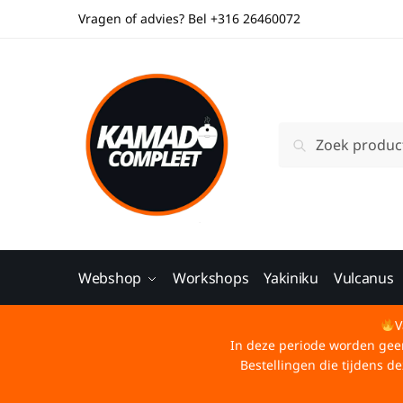
Vragen of advies? Bel +316 26460072
Zoeken
Webshop
Workshops
Yakiniku
Vulcanus
V
In deze periode worden geen 
Bestellingen die tijdens 