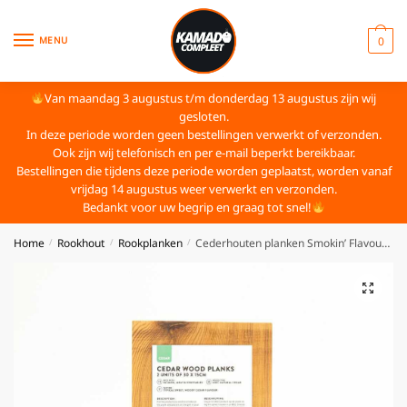
MENU
0
Van maandag 3 augustus t/m donderdag 13 augustus zijn wij
gesloten.
In deze periode worden geen bestellingen verwerkt of verzonden.
Ook zijn wij telefonisch en per e-mail beperkt bereikbaar.
Bestellingen die tijdens deze periode worden geplaatst, worden vanaf
vrijdag 14 augustus weer verwerkt en verzonden.
Bedankt voor uw begrip en graag tot snel!
Home
Rookhout
Rookplanken
Cederhouten planken Smokin’ Flavours 30×15 cm
/
/
/