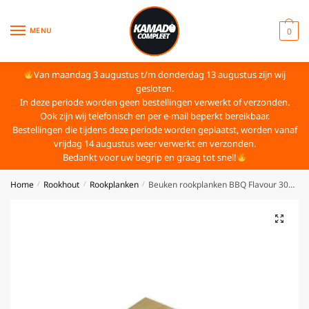
MENU
0
Van maandag 3 augustus t/m donderdag 13 augustus zijn wij
gesloten.
In deze periode worden geen bestellingen verwerkt of verzonden.
Ook zijn wij telefonisch en per e-mail beperkt bereikbaar.
Bestellingen die tijdens deze periode worden geplaatst, worden vanaf
vrijdag 14 augustus weer verwerkt en verzonden.
Bedankt voor uw begrip en graag tot snel!
Home
Rookhout
Rookplanken
Beuken rookplanken BBQ Flavour 30×15 cm
/
/
/