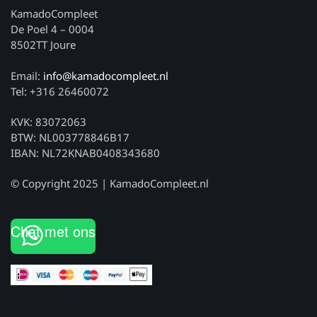
KamadoCompleet
De Poel 4 – 0004
8502TT Joure
Email:
info@kamadocompleet.nl
Tel: +316 26460072
KVK: 83072063
BTW: NL003778846B17
IBAN: NL72KNAB0408343680
© Copyright 2025 | KamadoCompleet.nl
Chat met ons