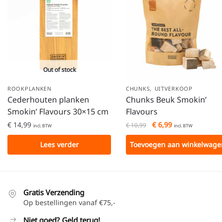
Out of stock
,
ROOKPLANKEN
CHUNKS
UITVERKOOP
Cederhouten planken
Chunks Beuk Smokin’
Smokin’ Flavours 30×15 cm
Flavours
€
14,99
€
6,99
€
10,99
incl. BTW
incl. BTW
Lees verder
Toevoegen aan winkelwage
Gratis Verzending
Op bestellingen vanaf €75,-
Niet goed? Geld terug!