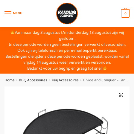
MENU
0
Van maandag 3 augustus t/m donderdag 13 augustus zijn wij
gesloten.
In deze periode worden geen bestellingen verwerkt of verzonden.
Ook zijn wij telefonisch en per e-mail beperkt bereikbaar.
Bestellingen die tijdens deze periode worden geplaatst, worden vanaf
vrijdag 14 augustus weer verwerkt en verzonden.
Bedankt voor uw begrip en graag tot snel!
Home
BBQ Accessoires
Keij Accessoires
Divide and Conquer – Large – 21 inch Cast Iron Set
/
/
/