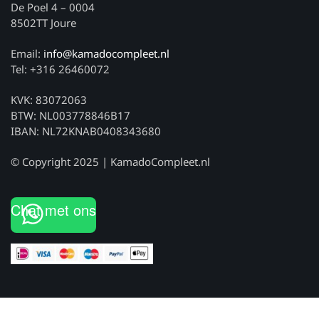
De Poel 4 – 0004
8502TT Joure
Email:
info@kamadocompleet.nl
Tel: +316 26460072
KVK: 83072063
BTW: NL003778846B17
IBAN: NL72KNAB0408343680
© Copyright 2025 | KamadoCompleet.nl
Chat met ons