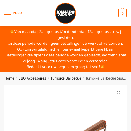
MENU
0
Van maandag 3 augustus t/m donderdag 13 augustus zijn wij
gesloten.
In deze periode worden geen bestellingen verwerkt of verzonden.
Ook zijn wij telefonisch en per e-mail beperkt bereikbaar.
Bestellingen die tijdens deze periode worden geplaatst, worden vanaf
vrijdag 14 augustus weer verwerkt en verzonden.
Bedankt voor uw begrip en graag tot snel!
Home
BBQ Accessoires
Turnpike Barbecue
Turnpike Barbecue Spatel XXL
/
/
/