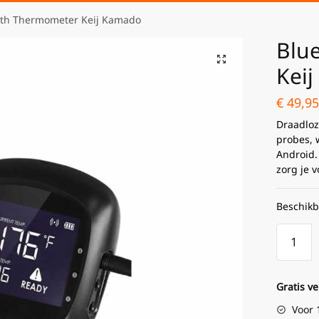
oth Thermometer Keij Kamado
Blu
Kei
€
49,95
Draadloz
probes, 
Android. 
zorg je v
Beschikb
Gratis v
Voor 