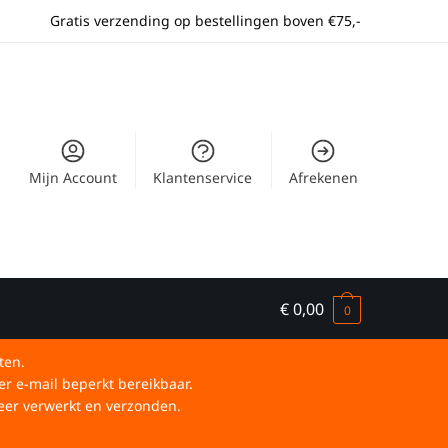
Gratis verzending op bestellingen boven €75,-
Mijn Account
Klantenservice
Afrekenen
€
0,00
0
ten.
er e-mail beperkt bereikbaar.
eer verwerkt en verzonden.