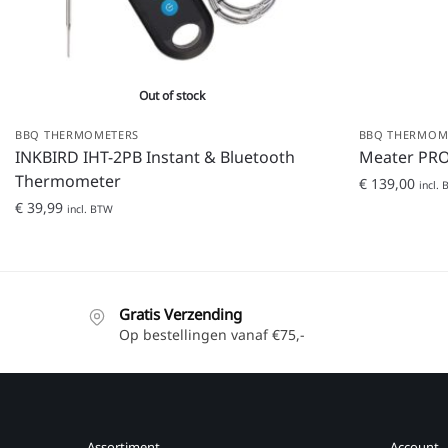
Out of stock
BBQ THERMOMETERS
BBQ THERMOM
INKBIRD IHT-2PB Instant & Bluetooth
Meater PR
Thermometer
€
139,00
incl.
€
39,99
incl. BTW
Gratis Verzending
Op bestellingen vanaf €75,-
Assortiment
Account