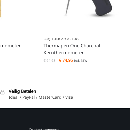
BBQ THERMOMETERS
ermometer
Thermapen One Charcoal
Kernthermometer
€
74,95
€
94,95
incl. BTW
Veilig Betalen
Ideal / PayPal / MasterCard / Visa
Contactgegevens