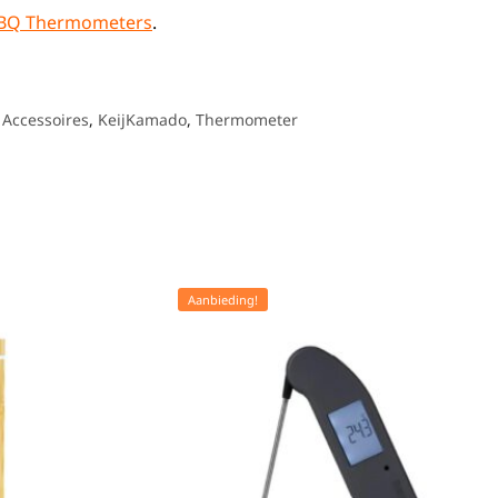
BQ Thermometers
.
 Accessoires
,
KeijKamado
,
Thermometer
Aanbieding!