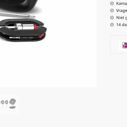
Kamad
Vrage
Niet 
14 da