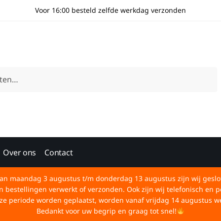
Voor 16:00 besteld zelfde werkdag verzonden
Over ons
Contact
an maandag 3 augustus t/m donderdag 13 augustus zijn wij geslo
bestellingen verwerkt of verzonden. Ook zijn wij telefonisch en p
deze periode worden geplaatst, worden vanaf vrijdag 14 augustus w
Bedankt voor uw begrip en graag tot snel!