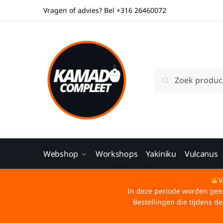
Vragen of advies? Bel +316 26460072
Zoeken
Webshop
Workshops
Yakiniku
Vulcanus
V
In deze periode worden geen 
Bestellingen die tijdens 