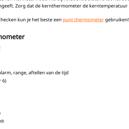
eft. Zorg dat de kernthermometer de kerntemperatuur in h
l checken kun je het beste een
punt thermometer
gebruiken!
rmometer
C
arm, range, aftellen van de tijd
 6)
)
it