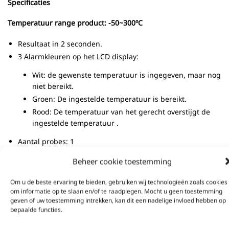
Specificaties
Temperatuur range product: -50~300ºC
Resultaat in 2 seconden.
3 Alarmkleuren op het LCD display:
Wit: de gewenste temperatuur is ingegeven, maar nog
niet bereikt.
Groen: De ingestelde temperatuur is bereikt.
Rood: De temperatuur van het gerecht overstijgt de
ingestelde temperatuur .
Aantal probes: 1
Afmetingen thermometer: 18×3 x1,5 cm.
Beheer cookie toestemming
Energiebron: 2 AAA baterijen (900 uur gebruik)
Temperatuurweergave in Celsius of Fahrenheit.
Om u de beste ervaring te bieden, gebruiken wij technologieën zoals cookies
om informatie op te slaan en/of te raadplegen. Mocht u geen toestemming
IP65 Water-resistant.
geven of uw toestemming intrekken, kan dit een nadelige invloed hebben op
bepaalde functies.
SKU:
8720254417516