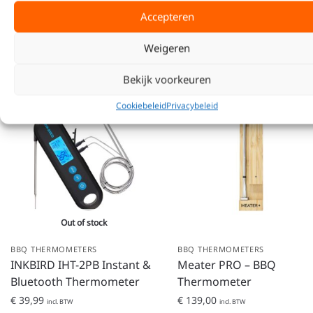
Categorieën:
BBQ Thermometers
,
Keij Accessoires
Accepteren
Tags:
BBQ Accessoires
,
Keij Accessoires
,
Thermometer
Weigeren
Gerelateerde producten
Bekijk voorkeuren
Cookiebeleid
Privacybeleid
Out of stock
BBQ THERMOMETERS
BBQ THERMOMETERS
INKBIRD IHT-2PB Instant &
Meater PRO – BBQ
Bluetooth Thermometer
Thermometer
€
39,99
€
139,00
incl. BTW
incl. BTW