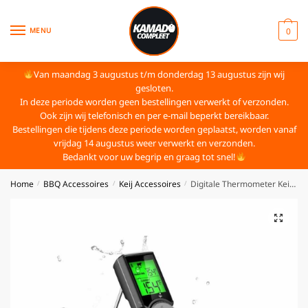
MENU
0
Van maandag 3 augustus t/m donderdag 13 augustus zijn wij
gesloten.
In deze periode worden geen bestellingen verwerkt of verzonden.
Ook zijn wij telefonisch en per e-mail beperkt bereikbaar.
Bestellingen die tijdens deze periode worden geplaatst, worden vanaf
vrijdag 14 augustus weer verwerkt en verzonden.
Bedankt voor uw begrip en graag tot snel!
Home
BBQ Accessoires
Keij Accessoires
Digitale Thermometer Keij Kamado
/
/
/