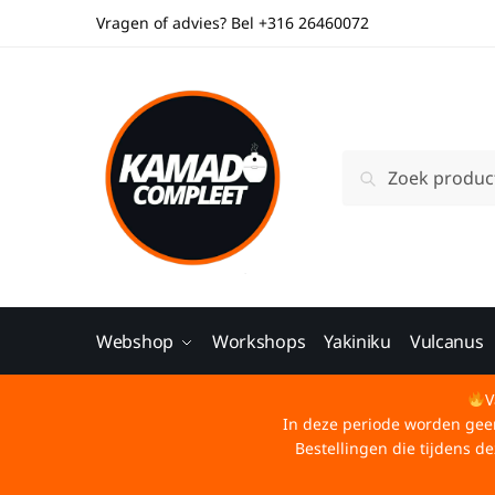
Vragen of advies? Bel +316 26460072
Zoeken
Webshop
Workshops
Yakiniku
Vulcanus
V
In deze periode worden geen 
Bestellingen die tijdens 