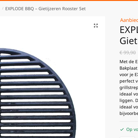
s
EXPLODE BBQ – Gietijzeren Rooster Set
/
Aanbied
EXP
Giet
€
99,90
Met de E
Bakplaat
voor je 
perfect 
grillstr
ideaal v
liggen. 
ideaal v
bijvoorb
Op vo