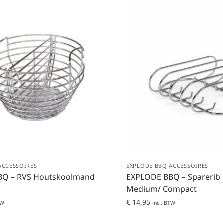
ACCESSOIRES
EXPLODE BBQ ACCESSOIRES
BQ – RVS Houtskoolmand
EXPLODE BBQ – Sparerib 
Medium/ Compact
€
14,95
TW
incl. BTW