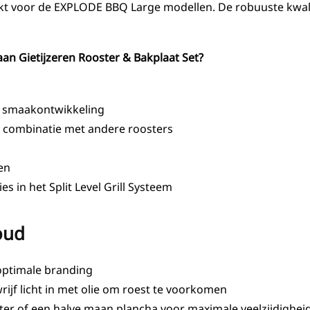
akt voor de EXPLODE BBQ Large modellen. De robuuste kwalite
 Gietijzeren Rooster & Bakplaat Set?
re smaakontwikkeling
n combinatie met andere roosters
en
s in het Split Level Grill Systeem
oud
optimale branding
rijf licht in met olie om roest te voorkomen
r of een halve maan plancha voor maximale veelzijdighei