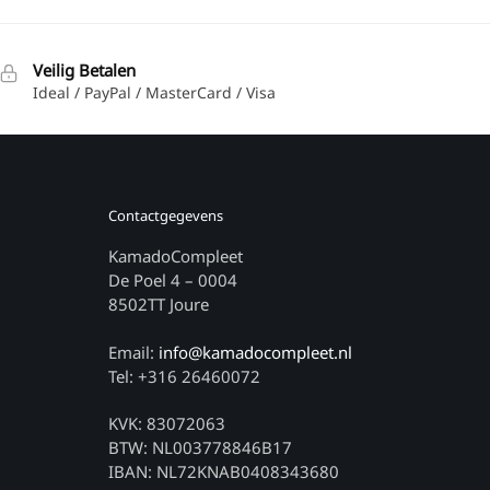
Veilig Betalen
Ideal / PayPal / MasterCard / Visa
Contactgegevens
KamadoCompleet
De Poel 4 – 0004
8502TT Joure
Email:
info@kamadocompleet.nl
Tel: +316 26460072
KVK: 83072063
BTW: NL003778846B17
IBAN: NL72KNAB0408343680