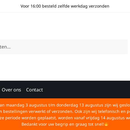
Voor 16:00 besteld zelfde werkdag verzonden
Over ons
Contact
an maandag 3 augustus t/m donderdag 13 augustus zijn wij geslo
bestellingen verwerkt of verzonden. Ook zijn wij telefonisch en p
deze periode worden geplaatst, worden vanaf vrijdag 14 augustus w
Bedankt voor uw begrip en graag tot snel!