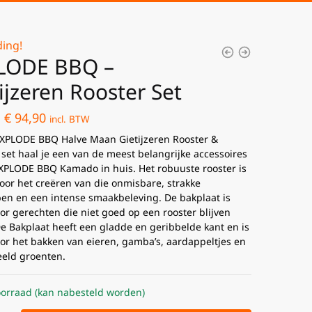
ing!
LODE BBQ –
ijzeren Rooster Set
€
94,90
incl. BTW
XPLODE BBQ Halve Maan Gietijzeren Rooster &
 set haal je een van de meest belangrijke accessoires
EXPLODE BBQ Kamado in huis. Het robuuste rooster is
voor het creëren van die onmisbare, strakke
epen en een intense smaakbeleving. De bakplaat is
oor gerechten die niet goed op een rooster blijven
De Bakplaat heeft een gladde en geribbelde kant en is
oor het bakken van eieren, gamba’s, aardappeltjes en
eeld groenten.
orraad (kan nabesteld worden)