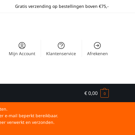
Gratis verzending op bestellingen boven €75,-
Mijn Account
Klantenservice
Afrekenen
€
0,00
0
ten.
er e-mail beperkt bereikbaar.
eer verwerkt en verzonden.