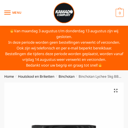
MENU
0
Van maandag 3 augustus t/m donderdag 13 augustus zijn wij
gesloten.
In deze periode worden geen bestellingen verwerkt of verzonden.
Ook zijn wij telefonisch en per e-mail beperkt bereikbaar.
Bestellingen die tijdens deze periode worden geplaatst, worden vanaf
vrijdag 14 augustus weer verwerkt en verzonden.
Bedankt voor uw begrip en graag tot snel!
Home
Houtskool en Briketten
Binchotan
Binchotan Lychee 5kg BBQ Flavour
/
/
/