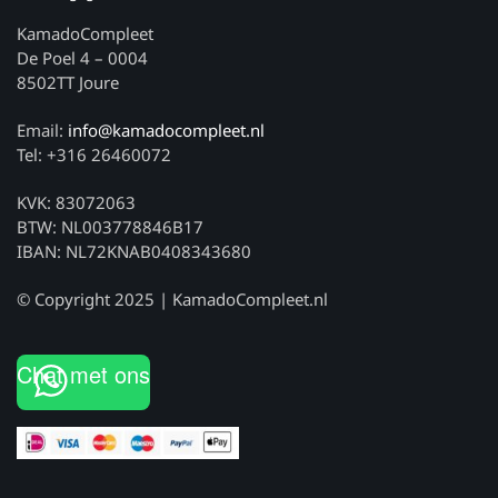
KamadoCompleet
De Poel 4 – 0004
8502TT Joure
Email:
info@kamadocompleet.nl
Tel: +316 26460072
KVK: 83072063
BTW: NL003778846B17
IBAN: NL72KNAB0408343680
© Copyright 2025 | KamadoCompleet.nl
Chat met ons