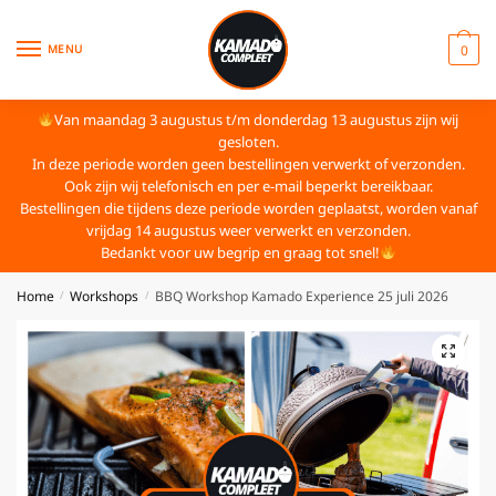
MENU
0
Van maandag 3 augustus t/m donderdag 13 augustus zijn wij
gesloten.
In deze periode worden geen bestellingen verwerkt of verzonden.
Ook zijn wij telefonisch en per e-mail beperkt bereikbaar.
Bestellingen die tijdens deze periode worden geplaatst, worden vanaf
vrijdag 14 augustus weer verwerkt en verzonden.
Bedankt voor uw begrip en graag tot snel!
Home
Workshops
BBQ Workshop Kamado Experience 25 juli 2026
/
/