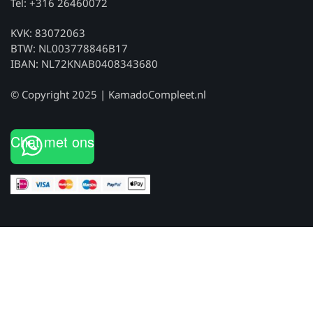
Tel: +316 26460072
KVK: 83072063
BTW: NL003778846B17
IBAN: NL72KNAB0408343680
© Copyright 2025 | KamadoCompleet.nl
Chat met ons