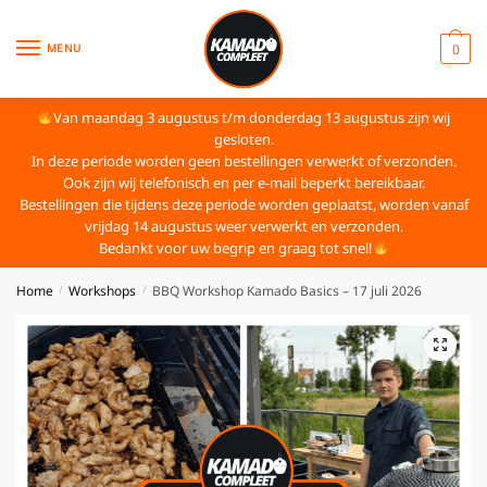
MENU
0
Van maandag 3 augustus t/m donderdag 13 augustus zijn wij
gesloten.
In deze periode worden geen bestellingen verwerkt of verzonden.
Ook zijn wij telefonisch en per e-mail beperkt bereikbaar.
Bestellingen die tijdens deze periode worden geplaatst, worden vanaf
vrijdag 14 augustus weer verwerkt en verzonden.
Bedankt voor uw begrip en graag tot snel!
Home
Workshops
BBQ Workshop Kamado Basics – 17 juli 2026
/
/