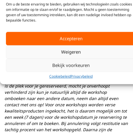
Om u de beste ervaring te bieden, gebruiken wij technologieën zoals cookies
De workshops hebben plek voor maximaal 12 personen. Met
om informatie op te slaan en/of te raadplegen. Mocht u geen toestemming
meer mensen komen? Of liever met een kleiner groepje een
geven of uw toestemming intrekken, kan dit een nadelige invloed hebben op
privé workshop? Lijkt het je gezellig als bedrijfsuitje? Neem
bepaalde functies.
dan
contact
met ons op voor de mogelijkheden!
Wanneer er te weinig inschrijvingen zijn voor een workshop
Accepteren
zijn we genoodzaakt deze te annuleren. We behouden ons
altijd het recht om een workshop te annuleren. Mocht dit
Weigeren
voorkomen dan laten we dit minimaal 1 week voor de
workshop datum weten. In dat geval ontvang je je geld retour
Bekijk voorkeuren
of kun je je inschrijven voor een andere datum!
Cookiebeleid
Privacybeleid
Belangrijk:
Wanneer je bent ingeschreven voor een workshop
is de plek voor je gereserveerd, mocht je onverhoopt
verhinderd zijn kun je natuurlijk altijd de workshop
omboeken naar een andere datum, neem dan altijd even
contact met ons op! Voor onze workshops worden verse
kwaliteitsproducten ingekocht, het is daarom mogelijk om tot
een week (7 dagen) voor de workshopdatum je reservering te
annuleren of om te boeken. Bij annulering volgt
restitutie
van
tachtig procent van het workshopgeld. Daarna zijn de