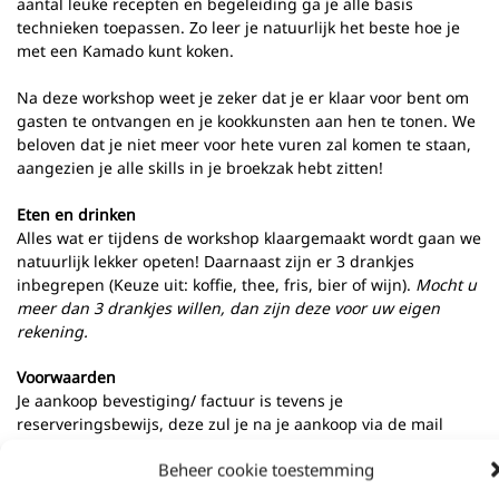
aantal leuke recepten en begeleiding ga je alle basis
technieken toepassen. Zo leer je natuurlijk het beste hoe je
met een Kamado kunt koken.
Na deze workshop weet je zeker dat je er klaar voor bent om
gasten te ontvangen en je kookkunsten aan hen te tonen. We
beloven dat je niet meer voor hete vuren zal komen te staan,
aangezien je alle skills in je broekzak hebt zitten!
Eten en drinken
Alles wat er tijdens de workshop klaargemaakt wordt gaan we
natuurlijk lekker opeten! Daarnaast zijn er 3 drankjes
inbegrepen (Keuze uit: koffie, thee, fris, bier of wijn).
Mocht u
meer dan 3 drankjes willen, dan zijn deze voor uw eigen
rekening.
Voorwaarden
Je aankoop bevestiging/ factuur is tevens je
reserveringsbewijs, deze zul je na je aankoop via de mail
toegezonden krijgen. Uiteraard ontvang je dan ook een mail
Beheer cookie toestemming
met belangrijke informatie!