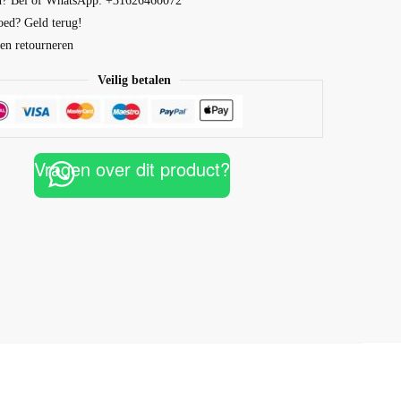
n? Bel of WhatsApp: +31626460072
oed? Geld terug!
en retourneren
Veilig betalen
Vragen over dit product?