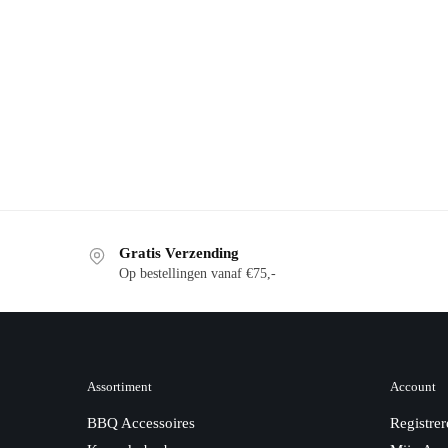
YAKINIKU ACCESSOIRES
YAKINIKU Grill Schoonmaakborstel
€
13,99
incl. BTW
Gratis Verzending
Op bestellingen vanaf €75,-
Assortiment
Account
BBQ Accessoires
Registrer