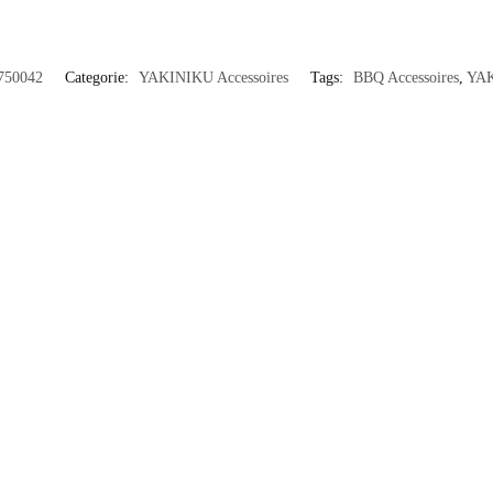
750042
Categorie:
YAKINIKU Accessoires
Tags:
BBQ Accessoires
,
YA
Out of stock
ESSOIRES
YAKINIKU ACCESSOIRES
 BBQ Spiesen 1.0mm (20 stuks)
Yakiniku RVS BBQ Spiesen 1
€
16,99
W
incl. BTW