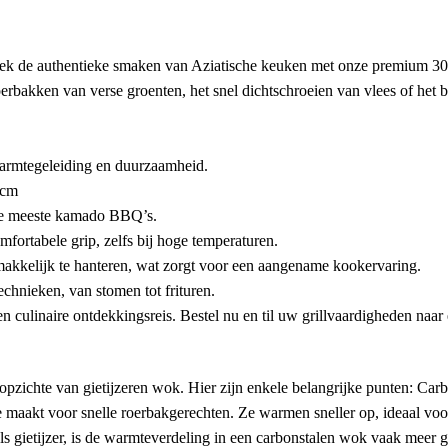
de authentieke smaken van Aziatische keuken met onze premium 30,
kken van verse groenten, het snel dichtschroeien van vlees of het ber
warmtegeleiding en duurzaamheid.
2cm
de meeste kamado BBQ’s.
mfortabele grip, zelfs bij hoge temperaturen.
makkelijk te hanteren, wat zorgt voor een aangename kookervaring.
chnieken, van stomen tot frituren.
culinaire ontdekkingsreis. Bestel nu en til uw grillvaardigheden naar
pzichte van gietijzeren wok. Hier zijn enkele belangrijke punten: Carb
 maakt voor snelle roerbakgerechten. Ze warmen sneller op, ideaal voo
 gietijzer, is de warmteverdeling in een carbonstalen wok vaak meer g