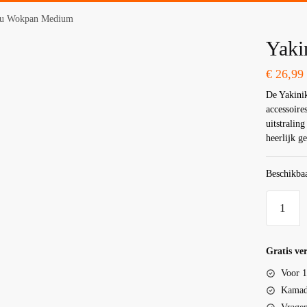
ku Wokpan Medium
Yaki
€
26,99
De Yakinik
accessoire
uitstraling
heerlijk g
Beschikbaa
Gratis ve
Voor 1
Kamado