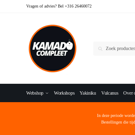
Vragen of advies? Bel +316 26460072
Zoeken
Webshop
Workshops
Yakiniku
Vulcanus
Over 
In deze periode worden
Bestellingen die ti