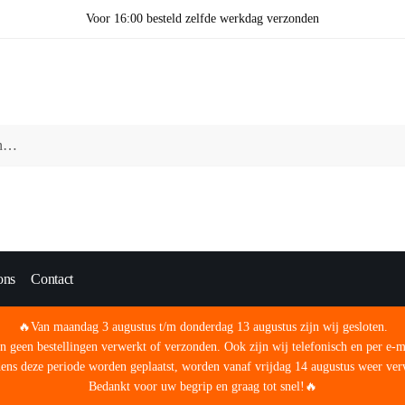
Voor 16:00 besteld zelfde werkdag verzonden
ons
Contact
🔥Van maandag 3 augustus t/m donderdag 13 augustus zijn wij gesloten.
 geen bestellingen verwerkt of verzonden. Ook zijn wij telefonisch en per e-m
jdens deze periode worden geplaatst, worden vanaf vrijdag 14 augustus weer ve
Bedankt voor uw begrip en graag tot snel!🔥