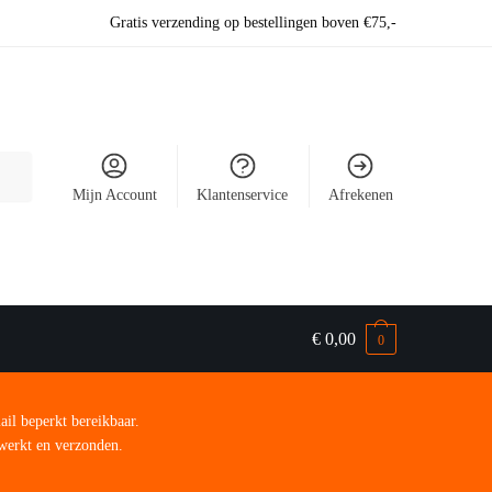
Gratis verzending op bestellingen boven €75,-
Mijn Account
Klantenservice
Afrekenen
€
0,00
0
ail beperkt bereikbaar.
rwerkt en verzonden.