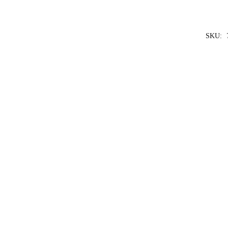
SKU:
YAKINIKU ACC
Yakiniku RVS
€
13,99
incl. BT