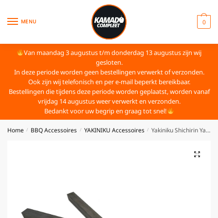
MENU
0
Van maandag 3 augustus t/m donderdag 13 augustus zijn wij
gesloten.
In deze periode worden geen bestellingen verwerkt of verzonden.
Ook zijn wij telefonisch en per e-mail beperkt bereikbaar.
Bestellingen die tijdens deze periode worden geplaatst, worden vanaf
vrijdag 14 augustus weer verwerkt en verzonden.
Bedankt voor uw begrip en graag tot snel!
Home
BBQ Accessoires
YAKINIKU Accessoires
Yakiniku Shichirin Yakitori Bars RVS
/
/
/