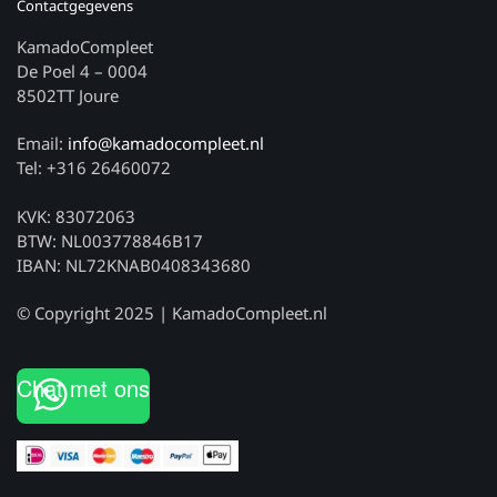
Contactgegevens
KamadoCompleet
De Poel 4 – 0004
8502TT Joure
Email:
info@kamadocompleet.nl
Tel: +316 26460072
KVK: 83072063
BTW: NL003778846B17
IBAN: NL72KNAB0408343680
© Copyright 2025 | KamadoCompleet.nl
Chat met ons