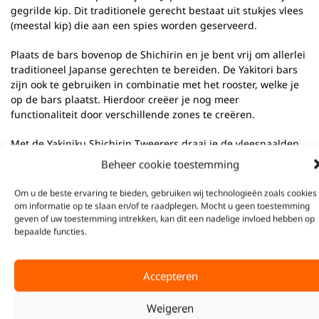
gegrilde kip. Dit traditionele gerecht bestaat uit stukjes vlees
(meestal kip) die aan een spies worden geserveerd.
Plaats de bars bovenop de Shichirin en je bent vrij om allerlei
traditioneel Japanse gerechten te bereiden. De Yakitori bars
zijn ook te gebruiken in combinatie met het rooster, welke je
op de bars plaatst. Hierdoor creëer je nog meer
functionaliteit door verschillende zones te creëren.
Met de Yakiniku Shichirin Tweerers draai je de vleesnaalden
gemakkelijk om.
Beheer cookie toestemming
Om u de beste ervaring te bieden, gebruiken wij technologieën zoals cookies
SKU:
800801
om informatie op te slaan en/of te raadplegen. Mocht u geen toestemming
Categorie:
YAKINIKU Accessoires
geven of uw toestemming intrekken, kan dit een nadelige invloed hebben op
Tags:
BBQ Accessoires
,
Shichirin
,
YAKINIKU
bepaalde functies.
Gerelateerde producten
Accepteren
Weigeren