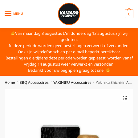
MENU
0
Van maandag 3 augustus t/m donderdag 13 augustus zijn wij
gesloten.
In deze periode worden geen bestellingen verwerkt of verzonden.
Ook zijn wij telefonisch en per e-mail beperkt bereikbaar.
Bestellingen die tijdens deze periode worden geplaatst, worden vanaf
vrijdag 14 augustus weer verwerkt en verzonden.
Bedankt voor uw begrip en graag tot snel!
Home
BBQ Accessoires
YAKINIKU Accessoires
Yakiniku Shichirin Asborstel
/
/
/