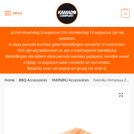
MENU
0
Van maandag 3 augustus t/m donderdag 13 augustus zijn wij
gesloten.
In deze periode worden geen bestellingen verwerkt of verzonden.
Ook zijn wij telefonisch en per e-mail beperkt bereikbaar.
Bestellingen die tijdens deze periode worden geplaatst, worden vanaf
vrijdag 14 augustus weer verwerkt en verzonden.
Bedankt voor uw begrip en graag tot snel!
Home
BBQ Accessoires
YAKINIKU Accessoires
Yakiniku Himalaya Zoutsteen
/
/
/