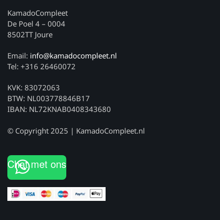
KamadoCompleet
De Poel 4 – 0004
8502TT Joure
Email:
info@kamadocompleet.nl
Tel: +316 26460072
KVK: 83072063
BTW: NL003778846B17
IBAN: NL72KNAB0408343680
© Copyright 2025 | KamadoCompleet.nl
Chat met ons