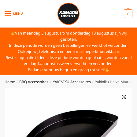
MENU
0
Van maandag 3 augustus t/m donderdag 13 augustus zijn wij
gesloten.
In deze periode worden geen bestellingen verwerkt of verzonden.
Ook zijn wij telefonisch en per e-mail beperkt bereikbaar.
Bestellingen die tijdens deze periode worden geplaatst, worden vanaf
vrijdag 14 augustus weer verwerkt en verzonden.
Bedankt voor uw begrip en graag tot snel!
Home
BBQ Accessoires
YAKINIKU Accessoires
Yakiniku Halve Maan Drippan L/XL
/
/
/