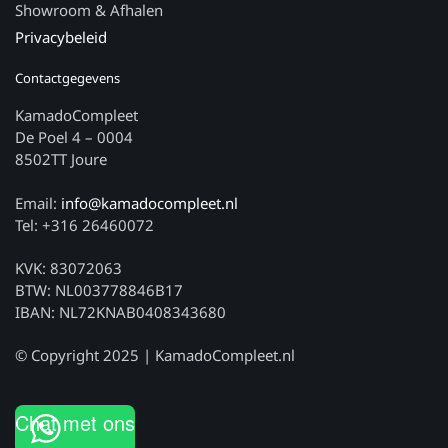
Showroom & Afhalen
Privacybeleid
Contactgegevens
KamadoCompleet
De Poel 4 – 0004
8502TT Joure
Email:
info@kamadocompleet.nl
Tel: +316 26460072
KVK: 83072063
BTW: NL003778846B17
IBAN: NL72KNAB0408343680
© Copyright 2025 | KamadoCompleet.nl
Chat met ons