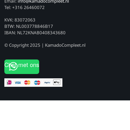
Email:
info@kamadocompleet.nl
Tel: +316 26460072
KVK: 83072063
BTW: NL003778846B17
IBAN: NL72KNAB0408343680
© Copyright 2025 | KamadoCompleet.nl
Chat met ons