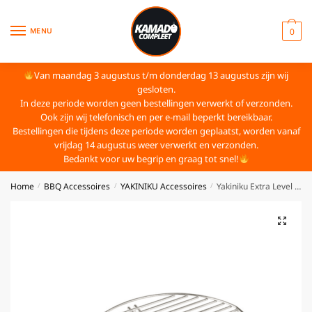
MENU
0
Van maandag 3 augustus t/m donderdag 13 augustus zijn wij
gesloten.
In deze periode worden geen bestellingen verwerkt of verzonden.
Ook zijn wij telefonisch en per e-mail beperkt bereikbaar.
Bestellingen die tijdens deze periode worden geplaatst, worden vanaf
vrijdag 14 augustus weer verwerkt en verzonden.
Bedankt voor uw begrip en graag tot snel!
Home
BBQ Accessoires
YAKINIKU Accessoires
Yakiniku Extra Level RVS Rooster
/
/
/