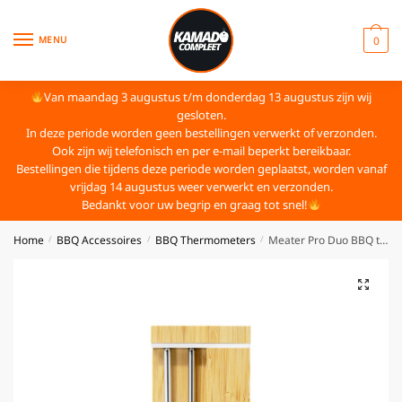
MENU
0
Van maandag 3 augustus t/m donderdag 13 augustus zijn wij
gesloten.
In deze periode worden geen bestellingen verwerkt of verzonden.
Ook zijn wij telefonisch en per e-mail beperkt bereikbaar.
Bestellingen die tijdens deze periode worden geplaatst, worden vanaf
vrijdag 14 augustus weer verwerkt en verzonden.
Bedankt voor uw begrip en graag tot snel!
Home
BBQ Accessoires
BBQ Thermometers
Meater Pro Duo BBQ thermometer
/
/
/