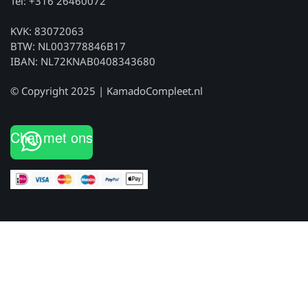
Tel: +316 26460072
KVK: 83072063
BTW: NL003778846B17
IBAN: NL72KNAB0408343680
© Copyright 2025 | KamadoCompleet.nl
Chat met ons