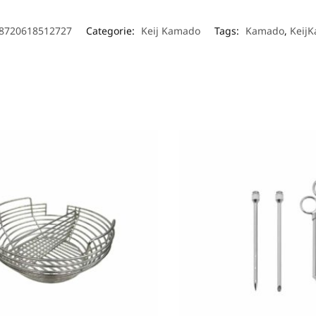
8720618512727
Categorie:
Keij Kamado
Tags:
Kamado
,
Keij