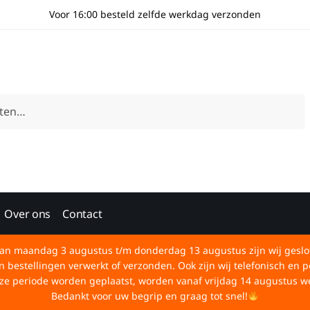
Voor 16:00 besteld zelfde werkdag verzonden
Over ons
Contact
an maandag 3 augustus t/m donderdag 13 augustus zijn wij geslo
bestellingen verwerkt of verzonden. Ook zijn wij telefonisch en p
deze periode worden geplaatst, worden vanaf vrijdag 14 augustus w
Bedankt voor uw begrip en graag tot snel!