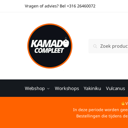
Vragen of advies? Bel +316 26460072
Zoeken
Webshop
Workshops
Yakiniku
Vulcanus
V
In deze periode worden geen 
Bestellingen die tijdens 