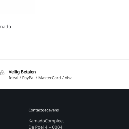
amado
Veilig Betalen
Ideal / PayPal / MasterCard / Visa
Contactgegevens
KamadoCompleet
De Poel 4 – 0004