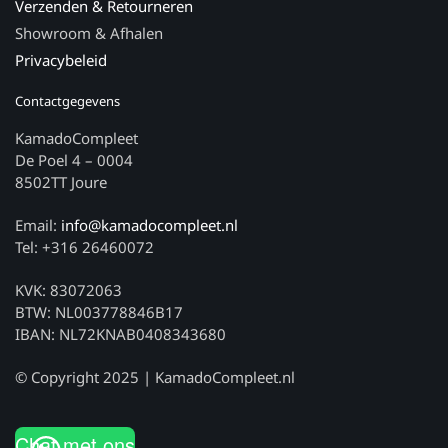
Verzenden & Retourneren
Showroom & Afhalen
Privacybeleid
Contactgegevens
KamadoCompleet
De Poel 4 – 0004
8502TT Joure
Email:
info@kamadocompleet.nl
Tel: +316 26460072
KVK: 83072063
BTW: NL003778846B17
IBAN: NL72KNAB0408343680
© Copyright 2025 | KamadoCompleet.nl
Chat met ons