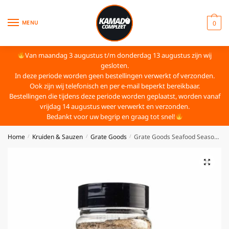
MENU
0
Van maandag 3 augustus t/m donderdag 13 augustus zijn wij
gesloten.
In deze periode worden geen bestellingen verwerkt of verzonden.
Ook zijn wij telefonisch en per e-mail beperkt bereikbaar.
Bestellingen die tijdens deze periode worden geplaatst, worden vanaf
vrijdag 14 augustus weer verwerkt en verzonden.
Bedankt voor uw begrip en graag tot snel!
Home
Kruiden & Sauzen
Grate Goods
Grate Goods Seafood Seasoning Kruiden Rub
/
/
/