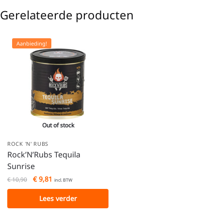
Gerelateerde producten
Aanbieding!
Out of stock
ROCK 'N' RUBS
Rock’N’Rubs Tequila
Sunrise
€
9,81
€
10,90
incl. BTW
Lees verder