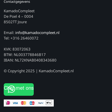
Contactgegevens
KamadoCompleet
De Poel 4 – 0004
8502TT Joure
Email:
info@kamadocompleet.nl
Tel: +316 26460072
KVK: 83072063
BTW: NL003778846B17
IBAN: NL72KNAB0408343680
© Copyright 2025 | KamadoCompleet.nl
Chat met ons