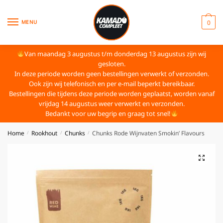
MENU
0
Van maandag 3 augustus t/m donderdag 13 augustus zijn wij
gesloten.
In deze periode worden geen bestellingen verwerkt of verzonden.
Ook zijn wij telefonisch en per e-mail beperkt bereikbaar.
Bestellingen die tijdens deze periode worden geplaatst, worden vanaf
vrijdag 14 augustus weer verwerkt en verzonden.
Bedankt voor uw begrip en graag tot snel!
Home
Rookhout
Chunks
Chunks Rode Wijnvaten Smokin’ Flavours
/
/
/