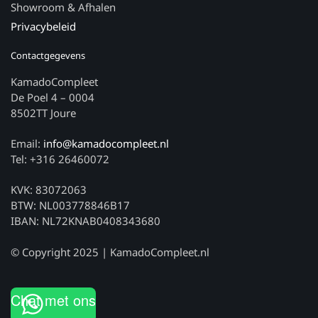
Showroom & Afhalen
Privacybeleid
Contactgegevens
KamadoCompleet
De Poel 4 – 0004
8502TT Joure
Email:
info@kamadocompleet.nl
Tel: +316 26460072
KVK: 83072063
BTW: NL003778846B17
IBAN: NL72KNAB0408343680
© Copyright 2025 | KamadoCompleet.nl
Chat met ons