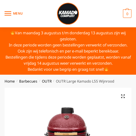
MENU
0
Van maandag 3 augustus t/m donderdag 13 augustus zijn wij
gesloten.
In deze periode worden geen bestellingen verwerkt of verzonden.
Ook zijn wij telefonisch en per e-mail beperkt bereikbaar.
Bestellingen die tijdens deze periode worden geplaatst, worden vanaf
vrijdag 14 augustus weer verwerkt en verzonden.
Bedankt voor uw begrip en graag tot snel!
Home
Barbecues
OUTR
OUTR Large Kamado L55 Wijnrood
/
/
/