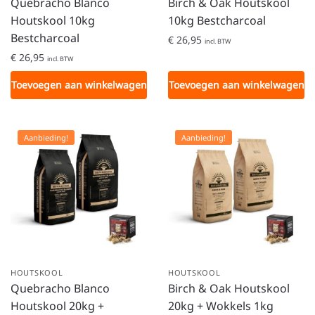
Quebracho Blanco
Birch & Oak Houtskool
Houtskool 10kg
10kg Bestcharcoal
Bestcharcoal
€
26,95
incl. BTW
€
26,95
incl. BTW
Toevoegen aan winkelwagen
Toevoegen aan winkelwagen
Aanbieding!
Aanbieding!
HOUTSKOOL
HOUTSKOOL
Quebracho Blanco
Birch & Oak Houtskool
Houtskool 20kg +
20kg + Wokkels 1kg