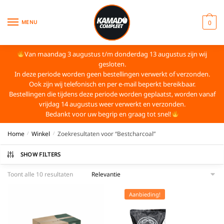
MENU
0
Van maandag 3 augustus t/m donderdag 13 augustus zijn wij
gesloten.
In deze periode worden geen bestellingen verwerkt of verzonden.
Ook zijn wij telefonisch en per e-mail beperkt bereikbaar.
Bestellingen die tijdens deze periode worden geplaatst, worden vanaf
vrijdag 14 augustus weer verwerkt en verzonden.
Bedankt voor uw begrip en graag tot snel!
Home
Winkel
Zoekresultaten voor “Bestcharcoal”
/
/
SHOW FILTERS
Toont alle 10 resultaten
Aanbieding!