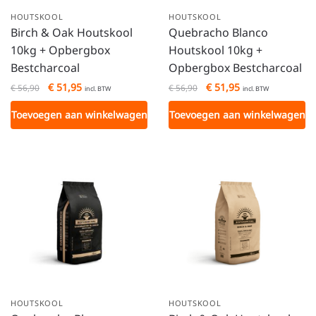
HOUTSKOOL
HOUTSKOOL
Birch & Oak Houtskool
Quebracho Blanco
10kg + Opbergbox
Houtskool 10kg +
Bestcharcoal
Opbergbox Bestcharcoal
€
51,95
€
51,95
€
56,90
€
56,90
incl. BTW
incl. BTW
Toevoegen aan winkelwagen
Toevoegen aan winkelwagen
HOUTSKOOL
HOUTSKOOL