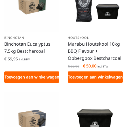
BINCHOTAN
HOUTSKOOL
Binchotan Eucalyptus
Marabu Houtskool 10kg
7,5kg Bestcharcoal
BBQ Flavour +
Opbergbox Bestcharcoal
€
59,95
incl. BTW
€
50,00
€
53,90
incl. BTW
Toevoegen aan winkelwagen
Toevoegen aan winkelwagen